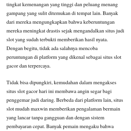
tingkat kemenangan yang tinggi dan peluang menang
gampang yang sulit ditemukan di tempat lain. Banyak
dari mereka mengungkapkan bahwa keberuntungan
mereka meningkat drastis sejak mengandalkan situs judi
slot yang sudah terbukti memberikan hasil nyata.
Dengan begitu, tidak ada salahnya mencoba
peruntungan di platform yang dikenal sebagai situs slot
gacor dan terpercaya.
Tidak bisa dipungkiri, kemudahan dalam mengakses
situs slot gacor hari ini membawa angin segar bagi
penggemar judi daring. Berbeda dari platform lain, situs
slot mudah maxwin memberikan pengalaman bermain
yang lancar tanpa gangguan dan dengan sistem
pembayaran cepat. Banyak pemain mengaku bahwa