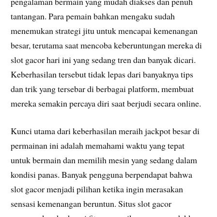
pengalaman bermain yang mudah diakses dan penuh
tantangan. Para pemain bahkan mengaku sudah
menemukan strategi jitu untuk mencapai kemenangan
besar, terutama saat mencoba keberuntungan mereka di
slot gacor hari ini yang sedang tren dan banyak dicari.
Keberhasilan tersebut tidak lepas dari banyaknya tips
dan trik yang tersebar di berbagai platform, membuat
mereka semakin percaya diri saat berjudi secara online.
Kunci utama dari keberhasilan meraih jackpot besar di
permainan ini adalah memahami waktu yang tepat
untuk bermain dan memilih mesin yang sedang dalam
kondisi panas. Banyak pengguna berpendapat bahwa
slot gacor menjadi pilihan ketika ingin merasakan
sensasi kemenangan beruntun. Situs slot gacor