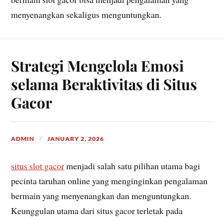
menyenangkan sekaligus menguntungkan.
Strategi Mengelola Emosi
selama Beraktivitas di Situs
Gacor
ADMIN
JANUARY 2, 2026
situs slot gacor
menjadi salah satu pilihan utama bagi
pecinta taruhan online yang menginginkan pengalaman
bermain yang menyenangkan dan menguntungkan.
Keunggulan utama dari situs gacor terletak pada