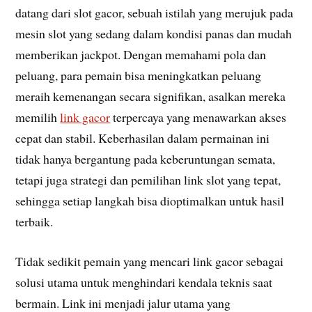
datang dari slot gacor, sebuah istilah yang merujuk pada
mesin slot yang sedang dalam kondisi panas dan mudah
memberikan jackpot. Dengan memahami pola dan
peluang, para pemain bisa meningkatkan peluang
meraih kemenangan secara signifikan, asalkan mereka
memilih
link gacor
terpercaya yang menawarkan akses
cepat dan stabil. Keberhasilan dalam permainan ini
tidak hanya bergantung pada keberuntungan semata,
tetapi juga strategi dan pemilihan link slot yang tepat,
sehingga setiap langkah bisa dioptimalkan untuk hasil
terbaik.
Tidak sedikit pemain yang mencari link gacor sebagai
solusi utama untuk menghindari kendala teknis saat
bermain. Link ini menjadi jalur utama yang