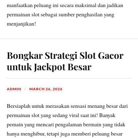
manfaatkan peluang ini secara maksimal dan jadikan
permainan slot sebagai sumber penghasilan yang
menjanjikan!
Bongkar Strategi Slot Gacor
untuk Jackpot Besar
ADMIN
MARCH 26, 2026
Bersiaplah untuk merasakan sensasi menang besar dari
permainan slot yang sedang viral saat ini! Banyak
pemain yang mencari pengalaman bermain yang tidak
hanya menghibur, tetapi juga memberi peluang besar