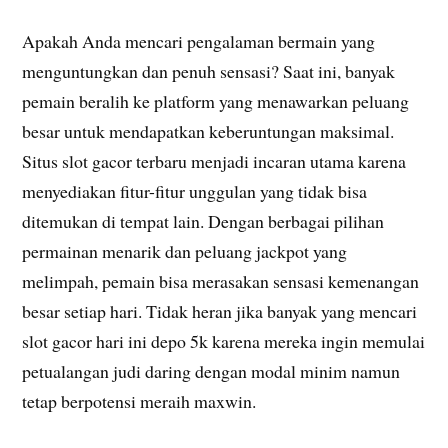
Apakah Anda mencari pengalaman bermain yang
menguntungkan dan penuh sensasi? Saat ini, banyak
pemain beralih ke platform yang menawarkan peluang
besar untuk mendapatkan keberuntungan maksimal.
Situs slot gacor terbaru menjadi incaran utama karena
menyediakan fitur-fitur unggulan yang tidak bisa
ditemukan di tempat lain. Dengan berbagai pilihan
permainan menarik dan peluang jackpot yang
melimpah, pemain bisa merasakan sensasi kemenangan
besar setiap hari. Tidak heran jika banyak yang mencari
slot gacor hari ini depo 5k karena mereka ingin memulai
petualangan judi daring dengan modal minim namun
tetap berpotensi meraih maxwin.