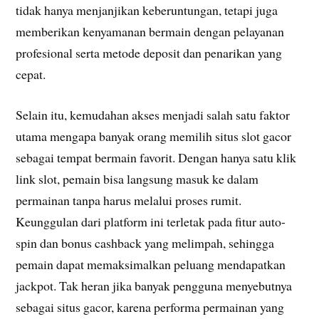
tidak hanya menjanjikan keberuntungan, tetapi juga
memberikan kenyamanan bermain dengan pelayanan
profesional serta metode deposit dan penarikan yang
cepat.
Selain itu, kemudahan akses menjadi salah satu faktor
utama mengapa banyak orang memilih situs slot gacor
sebagai tempat bermain favorit. Dengan hanya satu klik
link slot, pemain bisa langsung masuk ke dalam
permainan tanpa harus melalui proses rumit.
Keunggulan dari platform ini terletak pada fitur auto-
spin dan bonus cashback yang melimpah, sehingga
pemain dapat memaksimalkan peluang mendapatkan
jackpot. Tak heran jika banyak pengguna menyebutnya
sebagai situs gacor, karena performa permainan yang