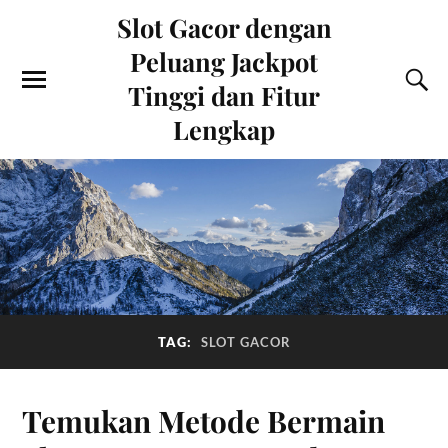
Slot Gacor dengan
Peluang Jackpot
Tinggi dan Fitur
Lengkap
TAG:
SLOT GACOR
Temukan Metode Bermain