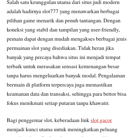
Salah satu keunggulan utama dari situs judi modern
adalah hadirnya slot777 yang menawarkan berbagai
pilihan game menarik dan penuh tantangan. Dengan
koneksi yang stabil dan tampilan yang user-friendly,
pemain dapat dengan mudah mengakses berbagai jenis
permainan slot yang disediakan. Tidak heran jika
banyak yang percaya bahwa situs ini menjadi tempat
terbaik untuk merasakan sensasi kemenangan besar
tanpa harus mengeluarkan banyak modal. Pengalaman
bermain di platform terpercaya juga memastikan
keamanan data dan transaksi, sehingga para bettor bisa
fokus menikmati setiap putaran tanpa khawatir.
Bagi penggemar slot, keberadaan link
slot gacor
menjadi kunci utama untuk meningkatkan peluang