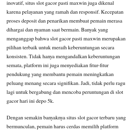
inovatif, situs slot gacor pasti maxwin juga dikenal
karena pelayanan yang ramah dan responsif. Kecepatan
proses deposit dan penarikan membuat pemain merasa
dihargai dan nyaman saat bermain. Banyak yang
menganggap bahwa slot gacor pasti maxwin merupakan
pilihan terbaik untuk meraih keberuntungan secara
konsisten. Tidak hanya mengandalkan keberuntungan
semata, platform ini juga menyediakan fitur-fitur
pendukung yang membantu pemain meningkatkan
peluang menang secara signifikan. Jadi, tidak perlu ragu
lagi untuk bergabung dan mencoba peruntungan di slot
gacor hari ini depo 5k.
Dengan semakin banyaknya situs slot gacor terbaru yang
bermunculan, pemain harus cerdas memilih platform