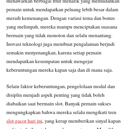
menawarkan berbagai fitur menarik yang memudahkan
pemain untuk mendapatkan peluang lebih besar dalam
meraih kemenangan. Dengan variasi tema dan bonus
yang melimpah, mereka mampu menciptakan suasana
bermain yang tidak monoton dan selalu menantang.
Inovasi teknologi juga membuat pengalaman berjudi
semakin menyenangkan, karena setiap pemain
mendapatkan kesempatan untuk mengejar
keberuntungan mereka kapan saja dan di mana saja.
Selain faktor keberuntungan, pengelolaan modal dan
disiplin menjadi aspek penting yang tidak boleh
diabaikan saat bermain slot. Banyak pemain sukses
mengungkapkan bahwa mereka selalu mengikuti tren
slot gacor hari ini
, yang kerap memberikan sinyal kapan