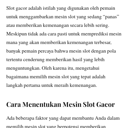
Slot gacor adalah istilah yang digunakan oleh pemain
untuk menggambarkan mesin slot yang sedang “panas”
atau memberikan kemenangan secara lebih sering.
Meskipun tidak ada cara pasti untuk memprediksi mesin
mana yang akan memberikan kemenangan terbesar,
banyak pemain percaya bahwa mesin slot dengan pola
tertentu cenderung memberikan hasil yang lebih
menguntungkan. Oleh karena itu, mengetahui
bagaimana memilih mesin slot yang tepat adalah
langkah pertama untuk meraih kemenangan.
Cara Menentukan Mesin Slot Gacor
Ada beberapa faktor yang dapat membantu Anda dalam
memilih mesin slot yang berpotensi memberikan