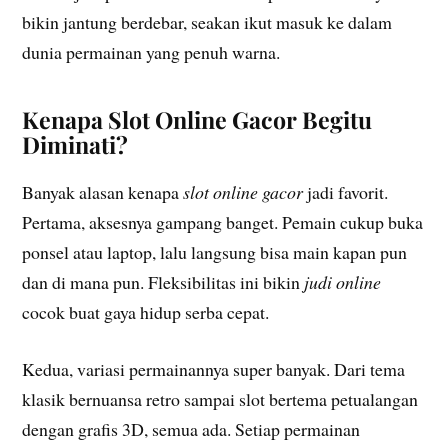
bikin jantung berdebar, seakan ikut masuk ke dalam
dunia permainan yang penuh warna.
Kenapa Slot Online Gacor Begitu
Diminati?
Banyak alasan kenapa
slot online gacor
jadi favorit.
Pertama, aksesnya gampang banget. Pemain cukup buka
ponsel atau laptop, lalu langsung bisa main kapan pun
dan di mana pun. Fleksibilitas ini bikin
judi online
cocok buat gaya hidup serba cepat.
Kedua, variasi permainannya super banyak. Dari tema
klasik bernuansa retro sampai slot bertema petualangan
dengan grafis 3D, semua ada. Setiap permainan