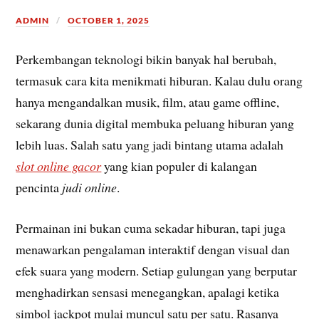
ADMIN
OCTOBER 1, 2025
Perkembangan teknologi bikin banyak hal berubah,
termasuk cara kita menikmati hiburan. Kalau dulu orang
hanya mengandalkan musik, film, atau game offline,
sekarang dunia digital membuka peluang hiburan yang
lebih luas. Salah satu yang jadi bintang utama adalah
slot online gacor
yang kian populer di kalangan
pencinta
judi online
.
Permainan ini bukan cuma sekadar hiburan, tapi juga
menawarkan pengalaman interaktif dengan visual dan
efek suara yang modern. Setiap gulungan yang berputar
menghadirkan sensasi menegangkan, apalagi ketika
simbol jackpot mulai muncul satu per satu. Rasanya