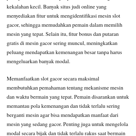
kekalahan kecil. Banyak situs judi online yang
menyediakan fitur untuk mengidentifikasi mesin slot
gacor, sehingga memudahkan pemain dalam memilih
mesin yang tepat. Selain itu, fitur bonus dan putaran
gratis di mesin gacor sering muncul, meningkatkan
peluang mendapatkan kemenangan besar tanpa harus
mengeluarkan banyak modal.
Memanfaatkan slot gacor secara maksimal
membutuhkan pemahaman tentang mekanisme mesin
dan waktu bermain yang tepat. Pemain disarankan untuk
memantau pola kemenangan dan tidak terlalu sering
berganti mesin agar bisa mendapatkan manfaat dari
mesin yang sedang gacor. Penting juga untuk mengelola
modal secara bijak dan tidak terlalu rakus saat bermain