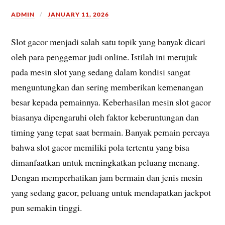
ADMIN
JANUARY 11, 2026
Slot gacor menjadi salah satu topik yang banyak dicari
oleh para penggemar judi online. Istilah ini merujuk
pada mesin slot yang sedang dalam kondisi sangat
menguntungkan dan sering memberikan kemenangan
besar kepada pemainnya. Keberhasilan mesin slot gacor
biasanya dipengaruhi oleh faktor keberuntungan dan
timing yang tepat saat bermain. Banyak pemain percaya
bahwa slot gacor memiliki pola tertentu yang bisa
dimanfaatkan untuk meningkatkan peluang menang.
Dengan memperhatikan jam bermain dan jenis mesin
yang sedang gacor, peluang untuk mendapatkan jackpot
pun semakin tinggi.