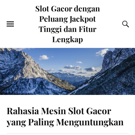
Slot Gacor dengan
Peluang Jackpot
Tinggi dan Fitur
Lengkap
Rahasia Mesin Slot Gacor
yang Paling Menguntungkan