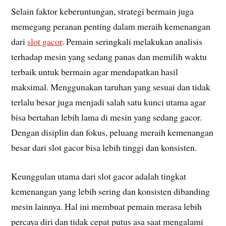
Selain faktor keberuntungan, strategi bermain juga
memegang peranan penting dalam meraih kemenangan
dari
slot gacor
. Pemain seringkali melakukan analisis
terhadap mesin yang sedang panas dan memilih waktu
terbaik untuk bermain agar mendapatkan hasil
maksimal. Menggunakan taruhan yang sesuai dan tidak
terlalu besar juga menjadi salah satu kunci utama agar
bisa bertahan lebih lama di mesin yang sedang gacor.
Dengan disiplin dan fokus, peluang meraih kemenangan
besar dari slot gacor bisa lebih tinggi dan konsisten.
Keunggulan utama dari slot gacor adalah tingkat
kemenangan yang lebih sering dan konsisten dibanding
mesin lainnya. Hal ini membuat pemain merasa lebih
percaya diri dan tidak cepat putus asa saat mengalami