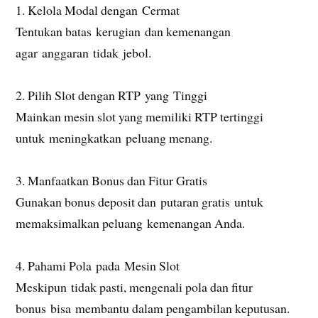
1. Kelola Modal dengan Cermat
Tentukan batas kerugian dan kemenangan
agar anggaran tidak jebol.
2. Pilih Slot dengan RTP yang Tinggi
Mainkan mesin slot yang memiliki RTP tertinggi
untuk meningkatkan peluang menang.
3. Manfaatkan Bonus dan Fitur Gratis
Gunakan bonus deposit dan putaran gratis untuk
memaksimalkan peluang kemenangan Anda.
4. Pahami Pola pada Mesin Slot
Meskipun tidak pasti, mengenali pola dan fitur
bonus bisa membantu dalam pengambilan keputusan.