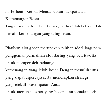
5. Berhenti Ketika Mendapatkan Jackpot atau
Kemenangan Besar
Jangan menjadi terlalu tamak, berhentilah ketika telah
meraih kemenangan yang diinginkan.
Platform slot gacor merupakan pilihan ideal bagi para
penggemar permainan slot daring yang bercita-cita
untuk memperoleh peluang
kemenangan yang lebih besar. Dengan memilih situs
yang dapat dipercaya serta menerapkan strategi
yang efektif, kesempatan Anda
untuk meraih jackpot yang besar akan semakin terbuka
lebar.