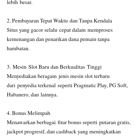
lebih besar.
2. Pembayaran Tepat Waktu dan Tanpa Kendala
Situs yang gacor selalu cepat dalam memproses
kemenangan dan penarikan dana pemain tanpa
hambatan.
3. Mesin Slot Baru dan Berkualitas Tinggi
Menyediakan beragam jenis mesin slot terbaru
dari penyedia terkenal seperti Pragmatic Play, PG Soft,
Habanero, dan lainnya.
4. Bonus Melimpah
Menawarkan berbagai fitur bonus seperti putaran gratis,
jackpot progresif, dan cashback yang meningkatkan