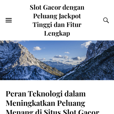
Slot Gacor dengan
Peluang Jackpot
Tinggi dan Fitur
Lengkap
Peran Teknologi dalam
Meningkatkan Peluang
Menang di Situs Slot Gacor