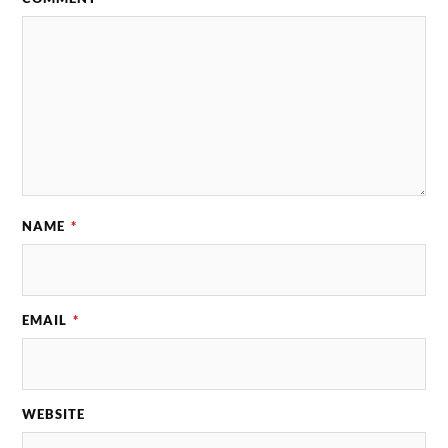
NAME
*
EMAIL
*
WEBSITE