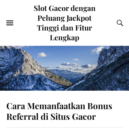
Slot Gacor dengan
Peluang Jackpot
Tinggi dan Fitur
Lengkap
Cara Memanfaatkan Bonus
Referral di Situs Gacor