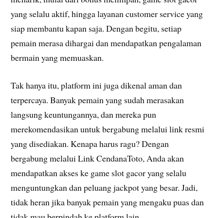
yang selalu aktif, hingga layanan customer service yang
siap membantu kapan saja. Dengan begitu, setiap
pemain merasa dihargai dan mendapatkan pengalaman
bermain yang memuaskan.
Tak hanya itu, platform ini juga dikenal aman dan
terpercaya. Banyak pemain yang sudah merasakan
langsung keuntungannya, dan mereka pun
merekomendasikan untuk bergabung melalui link resmi
yang disediakan. Kenapa harus ragu? Dengan
bergabung melalui Link CendanaToto, Anda akan
mendapatkan akses ke game slot gacor yang selalu
menguntungkan dan peluang jackpot yang besar. Jadi,
tidak heran jika banyak pemain yang mengaku puas dan
tidak mau berpindah ke platform lain.