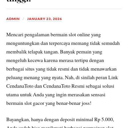
ADMIN
JANUARY 23, 2026
Mencari pengalaman bermain slot online yang
menguntungkan dan terpercaya memang tidak semudah
membalik telapak tangan. Banyak pemain yang
mengeluh kecewa karena merasa tertipu dengan
berbagai situs yang tidak resmi dan tidak menawarkan
peluang menang yang nyata. Nah, di sinilah peran Link
CendanaToto dan CendanaToto Resmi sebagai solusi
utama untuk Anda yang ingin merasakan sensasi
bermain slot gacor yang benar-benar joss!
Bayangkan, hanya dengan deposit minimal Rp 5.000,
Anda sudah bisa menikmati berbagai permainan slot