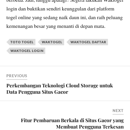
login dan buktikan sendiri keunggulan dari platform
togel online yang sedang naik daun ini, dan raih peluang
kemenangan besar yang menanti di depan mata.
TOTO TOGEL
WAKTOGEL
WAKTOGEL DAFTAR
WAKTOGEL LOGIN
PREVIOUS
Perkembangan Teknologi Cloud Storage untuk
Data Pengguna Situs Gacor
NEXT
Fitur Pembaruan Berkala di Situs Gacor yang
Membuat Pengguna Terkesan