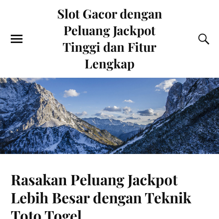
Slot Gacor dengan
Peluang Jackpot
Tinggi dan Fitur
Lengkap
Rasakan Peluang Jackpot
Lebih Besar dengan Teknik
Toto Togel