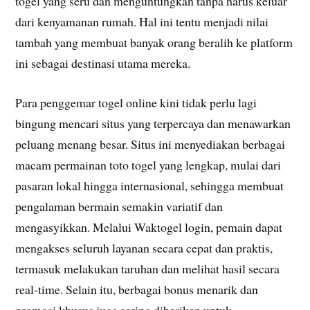
togel yang seru dan menguntungkan tanpa harus keluar
dari kenyamanan rumah. Hal ini tentu menjadi nilai
tambah yang membuat banyak orang beralih ke platform
ini sebagai destinasi utama mereka.
Para penggemar togel online kini tidak perlu lagi
bingung mencari situs yang terpercaya dan menawarkan
peluang menang besar. Situs ini menyediakan berbagai
macam permainan toto togel yang lengkap, mulai dari
pasaran lokal hingga internasional, sehingga membuat
pengalaman bermain semakin variatif dan
mengasyikkan. Melalui Waktogel login, pemain dapat
mengakses seluruh layanan secara cepat dan praktis,
termasuk melakukan taruhan dan melihat hasil secara
real-time. Selain itu, berbagai bonus menarik dan
promosi khusus juga sering diberikan untuk