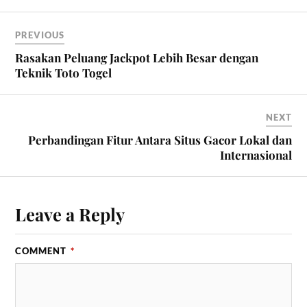
PREVIOUS
Rasakan Peluang Jackpot Lebih Besar dengan
Teknik Toto Togel
NEXT
Perbandingan Fitur Antara Situs Gacor Lokal dan
Internasional
Leave a Reply
COMMENT
*