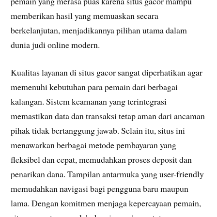
pemain yang merasa puas karena situs gacor mampu
memberikan hasil yang memuaskan secara
berkelanjutan, menjadikannya pilihan utama dalam
dunia judi online modern.
Kualitas layanan di situs gacor sangat diperhatikan agar
memenuhi kebutuhan para pemain dari berbagai
kalangan. Sistem keamanan yang terintegrasi
memastikan data dan transaksi tetap aman dari ancaman
pihak tidak bertanggung jawab. Selain itu, situs ini
menawarkan berbagai metode pembayaran yang
fleksibel dan cepat, memudahkan proses deposit dan
penarikan dana. Tampilan antarmuka yang user-friendly
memudahkan navigasi bagi pengguna baru maupun
lama. Dengan komitmen menjaga kepercayaan pemain,