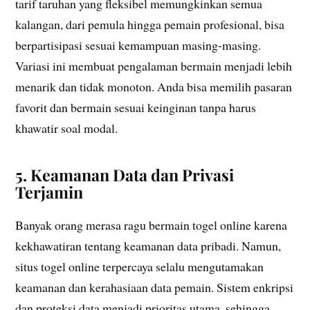
tarif taruhan yang fleksibel memungkinkan semua
kalangan, dari pemula hingga pemain profesional, bisa
berpartisipasi sesuai kemampuan masing-masing.
Variasi ini membuat pengalaman bermain menjadi lebih
menarik dan tidak monoton. Anda bisa memilih pasaran
favorit dan bermain sesuai keinginan tanpa harus
khawatir soal modal.
5. Keamanan Data dan Privasi
Terjamin
Banyak orang merasa ragu bermain togel online karena
kekhawatiran tentang keamanan data pribadi. Namun,
situs togel online terpercaya selalu mengutamakan
keamanan dan kerahasiaan data pemain. Sistem enkripsi
dan proteksi data menjadi prioritas utama, sehingga