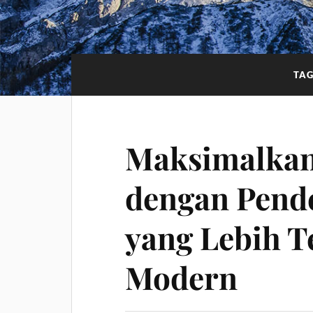
TA
Maksimalkan
dengan Pend
yang Lebih T
Modern