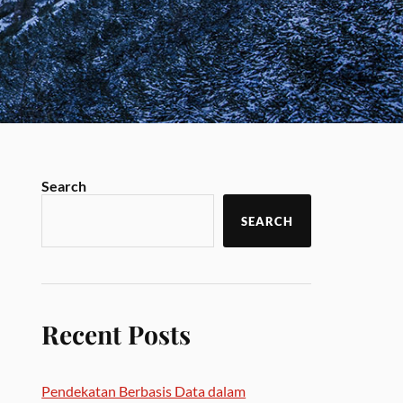
Search
SEARCH
Recent Posts
Pendekatan Berbasis Data dalam