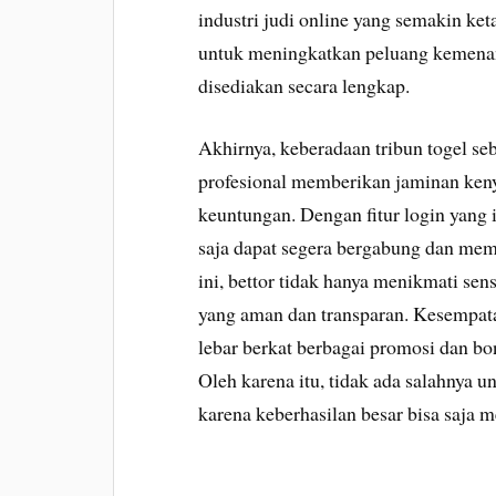
industri judi online yang semakin k
untuk meningkatkan peluang kemenang
disediakan secara lengkap.
Akhirnya, keberadaan tribun togel seb
profesional memberikan jaminan ken
keuntungan. Dengan fitur login yang i
saja dapat segera bergabung dan mem
ini, bettor tidak hanya menikmati se
yang aman dan transparan. Kesempata
lebar berkat berbagai promosi dan bo
Oleh karena itu, tidak ada salahnya u
karena keberhasilan besar bisa saja m