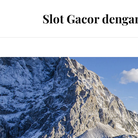
Slot Gacor denga