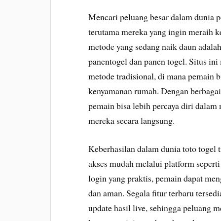
Mencari peluang besar dalam dunia p
terutama mereka yang ingin meraih 
metode yang sedang naik daun adalah
panentogel dan panen togel. Situs i
metode tradisional, di mana pemain 
kenyamanan rumah. Dengan berbagai f
pemain bisa lebih percaya diri dala
mereka secara langsung.
Keberhasilan dalam dunia toto togel 
akses mudah melalui platform sepert
login yang praktis, pemain dapat men
dan aman. Segala fitur terbaru tersedi
update hasil live, sehingga peluang