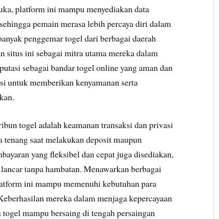
muka, platform ini mampu menyediakan data
sehingga pemain merasa lebih percaya diri dalam
banyak penggemar togel dari berbagai daerah
 situs ini sebagai mitra utama mereka dalam
utasi sebagai bandar togel online yang aman dan
asi untuk memberikan kenyamanan serta
kan.
ibun togel adalah keamanan transaksi dan privasi
a tenang saat melakukan deposit maupun
ayaran yang fleksibel dan cepat juga disediakan,
n lancar tanpa hambatan. Menawarkan berbagai
 platform ini mampu memenuhi kebutuhan para
. Keberhasilan mereka dalam menjaga kepercayaan
 togel mampu bersaing di tengah persaingan