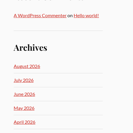
A WordPress Commenter
on
Hello world!
Archives
August 2026
July 2026
June 2026
May 2026
April 2026