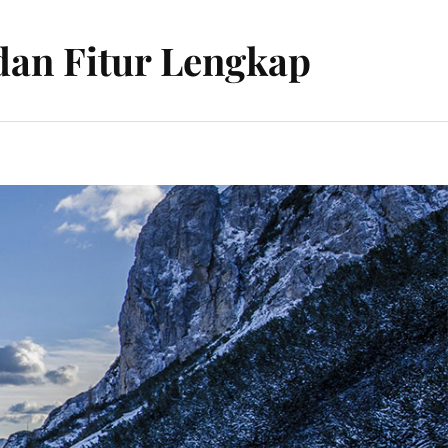
dan Fitur Lengkap