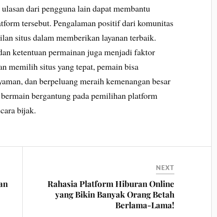
 ulasan dari pengguna lain dapat membantu
tform tersebut. Pengalaman positif dari komunitas
ilan situs dalam memberikan layanan terbaik.
m dan ketentuan permainan juga menjadi faktor
n memilih situs yang tepat, pemain bisa
yaman, dan berpeluang meraih kemenangan besar
m bermain bergantung pada pemilihan platform
cara bijak.
NEXT
an
Rahasia Platform Hiburan Online
yang Bikin Banyak Orang Betah
Berlama-Lama!