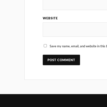
WEBSITE
Save my name, email, and website in this 