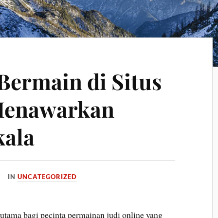
ermain di Situs
Menawarkan
kala
IN
UNCATEGORIZED
 utama bagi pecinta permainan judi online yang