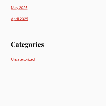
May 2025
April 2025
Categories
Uncategorized