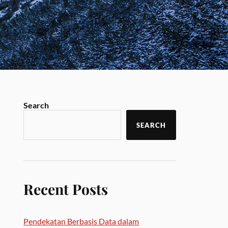
Search
SEARCH
Recent Posts
Pendekatan Berbasis Data dalam