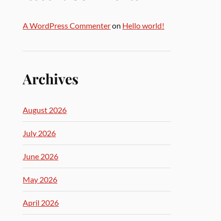
A WordPress Commenter
on
Hello world!
Archives
August 2026
July 2026
June 2026
May 2026
April 2026