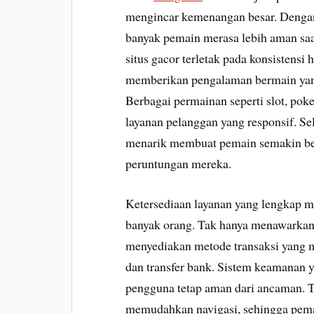
mengincar kemenangan besar. Dengan 
banyak pemain merasa lebih aman saa
situs gacor terletak pada konsistensi 
memberikan pengalaman bermain ya
Berbagai permainan seperti slot, poke
layanan pelanggan yang responsif. Sel
menarik membuat pemain semakin be
peruntungan mereka.
Ketersediaan layanan yang lengkap men
banyak orang. Tak hanya menawarkan 
menyediakan metode transaksi yang 
dan transfer bank. Sistem keamanan 
pengguna tetap aman dari ancaman. T
memudahkan navigasi, sehingga pema