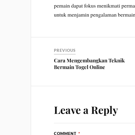
pemain dapat fokus menikmati permain
untuk menjamin pengalaman bermain 
PREVIOUS
Cara Mengembangkan Teknik
Bermain Togel Online
Leave a Reply
COMMENT
*