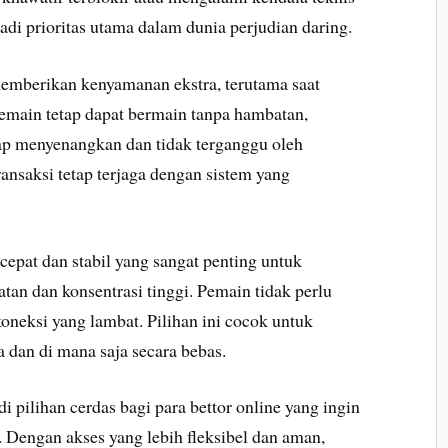
di prioritas utama dalam dunia perjudian daring.
 memberikan kenyamanan ekstra, terutama saat
emain tetap dapat bermain tanpa hambatan,
p menyenangkan dan tidak terganggu oleh
ansaksi tetap terjaga dengan sistem yang
 cepat dan stabil yang sangat penting untuk
n dan konsentrasi tinggi. Pemain tidak perlu
oneksi yang lambat. Pilihan ini cocok untuk
 dan di mana saja secara bebas.
i pilihan cerdas bagi para bettor online yang ingin
Dengan akses yang lebih fleksibel dan aman,