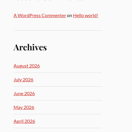
A WordPress Commenter
on
Hello world!
Archives
August 2026
July 2026
June 2026
May 2026
April 2026