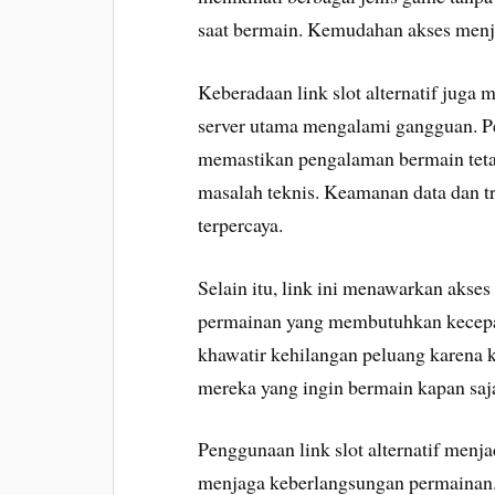
saat bermain. Kemudahan akses menja
Keberadaan link slot alternatif juga
server utama mengalami gangguan. P
memastikan pengalaman bermain teta
masalah teknis. Keamanan data dan tr
terpercaya.
Selain itu, link ini menawarkan akses
permainan yang membutuhkan kecepata
khawatir kehilangan peluang karena k
mereka yang ingin bermain kapan saja
Penggunaan link slot alternatif menjad
menjaga keberlangsungan permainan. 