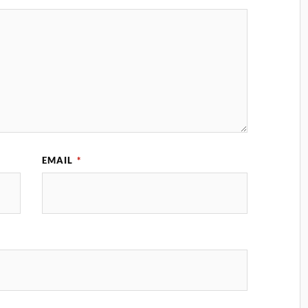
EMAIL
*