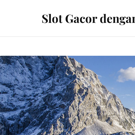
Slot Gacor denga