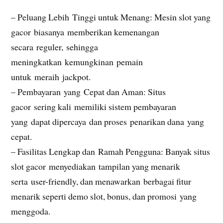
– Peluang Lebih Tinggi untuk Menang: Mesin slot yang
gacor biasanya memberikan kemenangan
secara reguler, sehingga
meningkatkan kemungkinan pemain
untuk meraih jackpot.
– Pembayaran yang Cepat dan Aman: Situs
gacor sering kali memiliki sistem pembayaran
yang dapat dipercaya dan proses penarikan dana yang
cepat.
– Fasilitas Lengkap dan Ramah Pengguna: Banyak situs
slot gacor menyediakan tampilan yang menarik
serta user-friendly, dan menawarkan berbagai fitur
menarik seperti demo slot, bonus, dan promosi yang
menggoda.