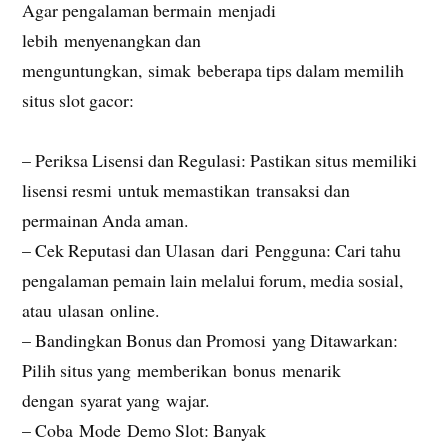
Agar pengalaman bermain menjadi
lebih menyenangkan dan
menguntungkan, simak beberapa tips dalam memilih
situs slot gacor:
– Periksa Lisensi dan Regulasi: Pastikan situs memiliki
lisensi resmi untuk memastikan transaksi dan
permainan Anda aman.
– Cek Reputasi dan Ulasan dari Pengguna: Cari tahu
pengalaman pemain lain melalui forum, media sosial,
atau ulasan online.
– Bandingkan Bonus dan Promosi yang Ditawarkan:
Pilih situs yang memberikan bonus menarik
dengan syarat yang wajar.
– Coba Mode Demo Slot: Banyak