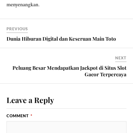
menyenangkan.
PREVIOUS
Dunia Hiburan Digital dan Keseruan Main Toto
NEXT
Peluang Besar Mendapatkan Jackpot di Situs Slot
Gacor Terpercaya
Leave a Reply
COMMENT
*