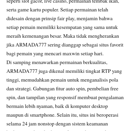
seperti slot gacor, live casino, permainan tembak ikan,
serta game kartu populer. Setiap permainan telah
didesain dengan prinsip fair play, menjamin bahwa
setiap pemain memiliki kesempatan yang sama untuk
meraih kemenangan besar. Maka tidak mengherankan
jika ARMADA777 sering dianggap sebagai situs favorit
bagi pemain yang mencari maxwin setiap hari.
Di samping menawarkan permainan berkualitas,
ARMADA777 juga dikenal memiliki tingkat RTP yang
tinggi, memudahkan pemain untuk menganalisis pola
dan strategi. Gabungan fitur auto spin, pembelian free
spin, dan tampilan yang responsif membuat pengalaman
bermain lebih nyaman, baik di komputer desktop
maupun di smartphone. Selain itu, situs ini beroperasi
selama 24 jam nonstop dengan sistem keamanan