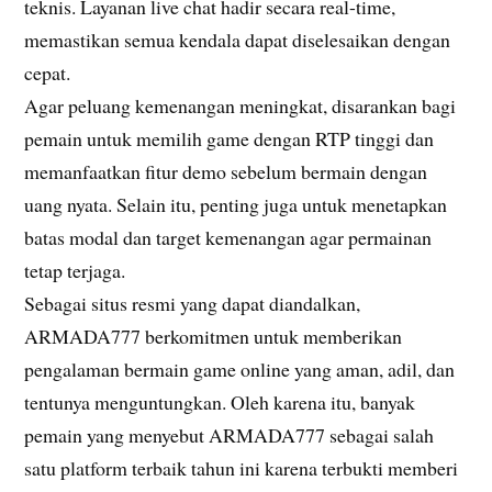
teknis. Layanan live chat hadir secara real-time,
memastikan semua kendala dapat diselesaikan dengan
cepat.
Agar peluang kemenangan meningkat, disarankan bagi
pemain untuk memilih game dengan RTP tinggi dan
memanfaatkan fitur demo sebelum bermain dengan
uang nyata. Selain itu, penting juga untuk menetapkan
batas modal dan target kemenangan agar permainan
tetap terjaga.
Sebagai situs resmi yang dapat diandalkan,
ARMADA777 berkomitmen untuk memberikan
pengalaman bermain game online yang aman, adil, dan
tentunya menguntungkan. Oleh karena itu, banyak
pemain yang menyebut ARMADA777 sebagai salah
satu platform terbaik tahun ini karena terbukti memberi