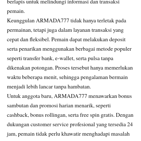
berlapis untuk melindungi informasi dan transaksi
pemain.
Keunggulan ARMADA777 tidak hanya terletak pada
permainan, tetapi juga dalam layanan transaksi yang
cepat dan fleksibel. Pemain dapat melakukan deposit
serta penarikan menggunakan berbagai metode populer
seperti transfer bank, e-wallet, serta pulsa tanpa
dikenakan potongan. Proses tersebut hanya memerlukan
waktu beberapa menit, sehingga pengalaman bermain
menjadi lebih lancar tanpa hambatan.
Untuk anggota baru, ARMADA777 menawarkan bonus
sambutan dan promosi harian menarik, seperti
cashback, bonus rollingan, serta free spin gratis. Dengan
dukungan customer service profesional yang tersedia 24
jam, pemain tidak perlu khawatir menghadapi masalah