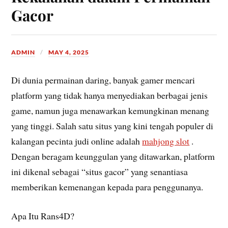
Gacor
ADMIN
MAY 4, 2025
Di dunia permainan daring, banyak gamer mencari
platform yang tidak hanya menyediakan berbagai jenis
game, namun juga menawarkan kemungkinan menang
yang tinggi. Salah satu situs yang kini tengah populer di
kalangan pecinta judi online adalah
mahjong slot
.
Dengan beragam keunggulan yang ditawarkan, platform
ini dikenal sebagai “situs gacor” yang senantiasa
memberikan kemenangan kepada para penggunanya.
Apa Itu Rans4D?