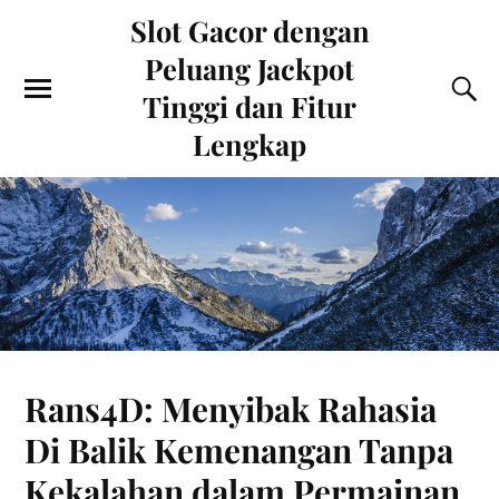
Slot Gacor dengan
Peluang Jackpot
Tinggi dan Fitur
Lengkap
Rans4D: Menyibak Rahasia
Di Balik Kemenangan Tanpa
Kekalahan dalam Permainan