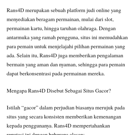
Rans4D merupakan sebuah platform judi online yang
menyediakan beragam permainan, mulai dari slot,
permainan kartu, hingga taruhan olahraga. Dengan
antarmuka yang ramah pengguna, situs ini memudahkan
para pemain untuk menjelajahi pilihan permainan yang
ada. Selain itu, Rans4D juga memberikan pengalaman
bermain yang aman dan nyaman, sehingga para pemain
dapat berkonsentrasi pada permainan mereka.
Mengapa Rans4D Disebut Sebagai Situs Gacor?
Istilah “gacor” dalam perjudian biasanya merujuk pada
situs yang secara konsisten memberikan kemenangan
kepada penggunanya. Rans4D mempertahankan
reputasi ini dengan beberapa alasan: