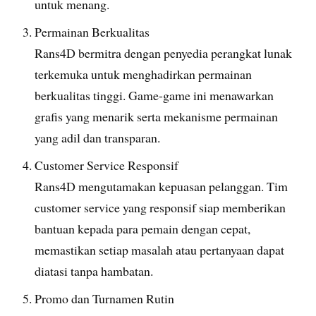
untuk menang.
Permainan Berkualitas
Rans4D bermitra dengan penyedia perangkat lunak
terkemuka untuk menghadirkan permainan
berkualitas tinggi. Game-game ini menawarkan
grafis yang menarik serta mekanisme permainan
yang adil dan transparan.
Customer Service Responsif
Rans4D mengutamakan kepuasan pelanggan. Tim
customer service yang responsif siap memberikan
bantuan kepada para pemain dengan cepat,
memastikan setiap masalah atau pertanyaan dapat
diatasi tanpa hambatan.
Promo dan Turnamen Rutin