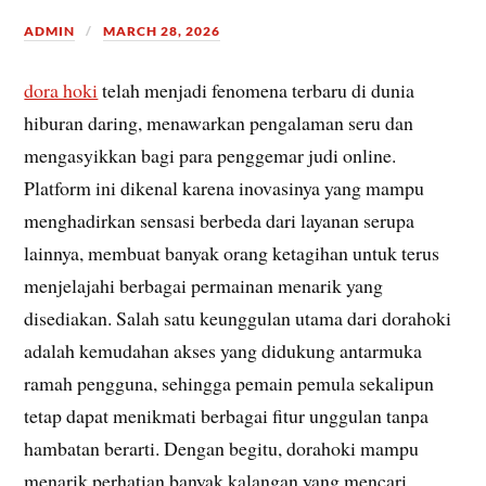
ADMIN
MARCH 28, 2026
dora hoki
telah menjadi fenomena terbaru di dunia
hiburan daring, menawarkan pengalaman seru dan
mengasyikkan bagi para penggemar judi online.
Platform ini dikenal karena inovasinya yang mampu
menghadirkan sensasi berbeda dari layanan serupa
lainnya, membuat banyak orang ketagihan untuk terus
menjelajahi berbagai permainan menarik yang
disediakan. Salah satu keunggulan utama dari dorahoki
adalah kemudahan akses yang didukung antarmuka
ramah pengguna, sehingga pemain pemula sekalipun
tetap dapat menikmati berbagai fitur unggulan tanpa
hambatan berarti. Dengan begitu, dorahoki mampu
menarik perhatian banyak kalangan yang mencari