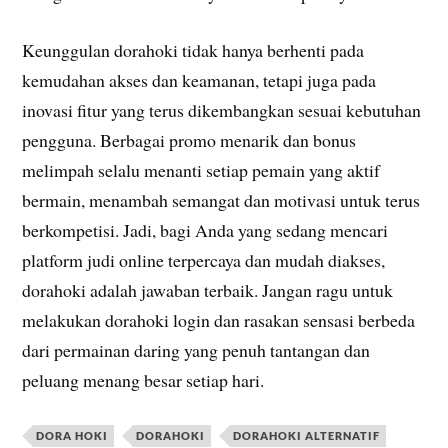
Keunggulan dorahoki tidak hanya berhenti pada
kemudahan akses dan keamanan, tetapi juga pada
inovasi fitur yang terus dikembangkan sesuai kebutuhan
pengguna. Berbagai promo menarik dan bonus
melimpah selalu menanti setiap pemain yang aktif
bermain, menambah semangat dan motivasi untuk terus
berkompetisi. Jadi, bagi Anda yang sedang mencari
platform judi online terpercaya dan mudah diakses,
dorahoki adalah jawaban terbaik. Jangan ragu untuk
melakukan dorahoki login dan rasakan sensasi berbeda
dari permainan daring yang penuh tantangan dan
peluang menang besar setiap hari.
DORA HOKI
DORAHOKI
DORAHOKI ALTERNATIF