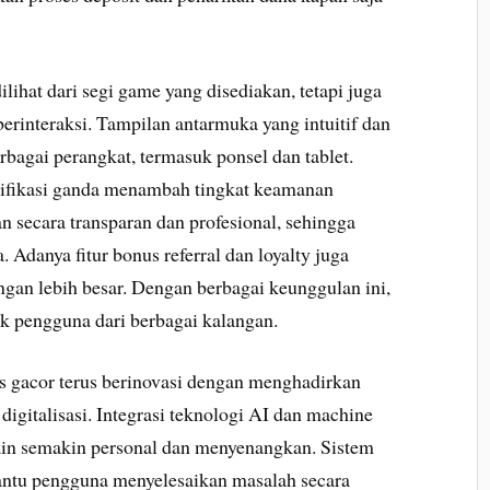
dilihat dari segi game yang disediakan, tetapi juga
erinteraksi. Tampilan antarmuka yang intuitif dan
bagai perangkat, termasuk ponsel dan tablet.
erifikasi ganda menambah tingkat keamanan
 secara transparan dan profesional, sehingga
 Adanya fitur bonus referral dan loyalty juga
an lebih besar. Dengan berbagai keunggulan ini,
ak pengguna dari berbagai kalangan.
us gacor terus berinovasi dengan menghadirkan
n digitalisasi. Integrasi teknologi AI dan machine
in semakin personal dan menyenangkan. Sistem
antu pengguna menyelesaikan masalah secara