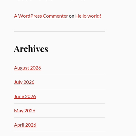
A WordPress Commenter
on
Hello world!
Archives
August 2026
July 2026
June 2026
May 2026
April 2026