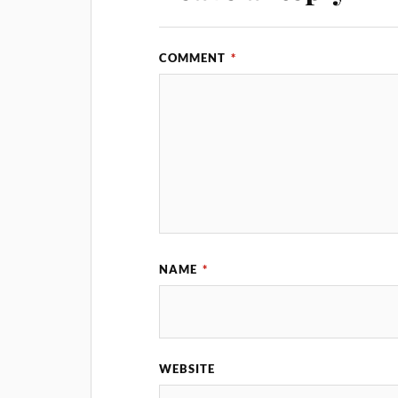
COMMENT
*
NAME
*
WEBSITE