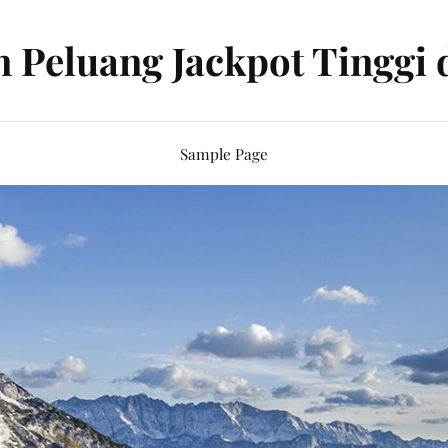
n Peluang Jackpot Tinggi 
Sample Page