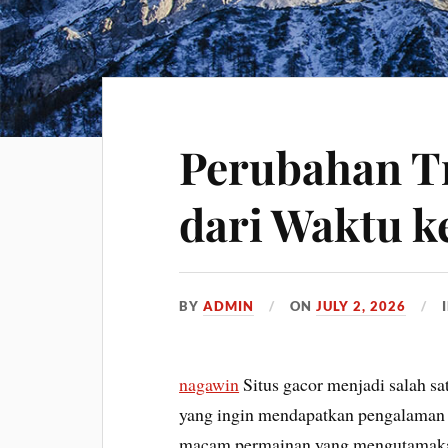
Perubahan Tr
dari Waktu k
BY
ADMIN
ON
JULY 2, 2026
nagawin
Situs gacor menjadi salah sa
yang ingin mendapatkan pengalaman 
macam permainan yang mengutamaka