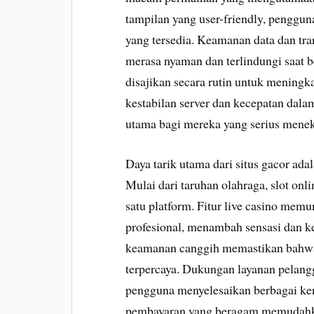
tampilan yang user-friendly, penggun
yang tersedia. Keamanan data dan tra
merasa nyaman dan terlindungi saat 
disajikan secara rutin untuk meningk
kestabilan server dan kecepatan dal
utama bagi mereka yang serius meneku
Daya tarik utama dari situs gacor ada
Mulai dari taruhan olahraga, slot onl
satu platform. Fitur live casino mem
profesional, menambah sensasi dan kea
keamanan canggih memastikan bahwa 
terpercaya. Dukungan layanan pelang
pengguna menyelesaikan berbagai ke
pembayaran yang beragam memudahkan