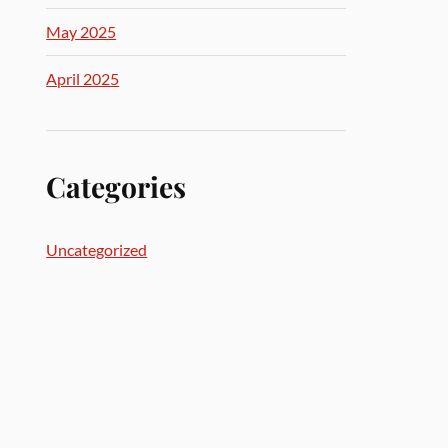
May 2025
April 2025
Categories
Uncategorized