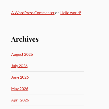
A WordPress Commenter
on
Hello world!
Archives
August 2026
July 2026
June 2026
May 2026
April 2026