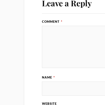
Leave a Reply
COMMENT
*
NAME
*
WEBSITE