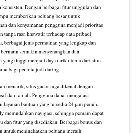
 konsisten. Dengan berbagai fitur unggulan dan
 mampu memberikan peluang besar untuk
an dan kenyamanan pengguna menjadi prioritas
 tanpa rasa khawatir terhadap data pribadi
u, berbagai jenis permainan yang lengkap dan
 bermain semakin menyenangkan dan
ang tinggi menjadi daya tarik utama dari situs
ama bagi pecinta judi daring.
n menarik, situs gacor juga dikenal dengan
nsif dan ramah. Pengguna dapat mengatasi
i layanan bantuan yang tersedia 24 jam penuh.
dly memudahkan navigasi, sehingga pemain dapat
dan fitur yang disediakan. Berbagai bonus dan
an untuk meningkatkan peluang meraih