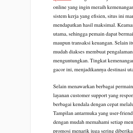
online yang ingin meraih kemenangan
sistem kerja yang efisien, situs ini
mendapatkan hasil maksimal. Keaman
utama, sehingga pemain dapat bermain
maupun transaksi keuangan. Selain it
mudah diakses membuat pengalaman
menguntungkan. Tingkat kemenangan y
gacor ini, menjadikannya destinasi ut
Selain menawarkan berbagai permaina
layanan customer support yang respo
berbagai kendala dengan cepat melalu
Tampilan antarmuka yang user-frien
dengan mudah memahami setiap menu 
promosi menarik juga sering diberik