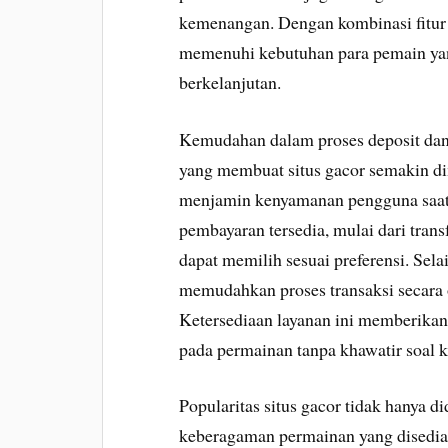
kemenangan. Dengan kombinasi fitur 
memenuhi kebutuhan para pemain yan
berkelanjutan.
Kemudahan dalam proses deposit dan 
yang membuat situs gacor semakin di
menjamin kenyamanan pengguna saat 
pembayaran tersedia, mulai dari trans
dapat memilih sesuai preferensi. Selai
memudahkan proses transaksi secara
Ketersediaan layanan ini memberikan 
pada permainan tanpa khawatir soal 
Popularitas situs gacor tidak hanya d
keberagaman permainan yang disediaka