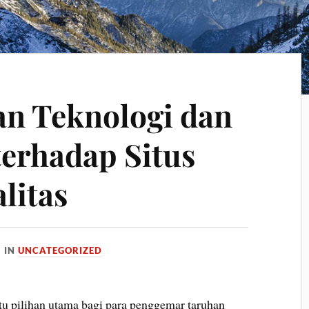
n Teknologi dan
erhadap Situs
litas
IN
UNCATEGORIZED
tu pilihan utama bagi para penggemar taruhan