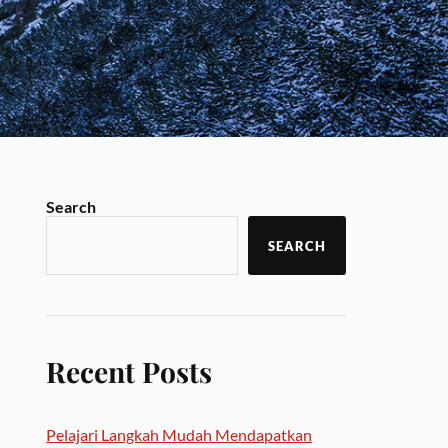
Search
SEARCH
Recent Posts
Pelajari Langkah Mudah Mendapatkan