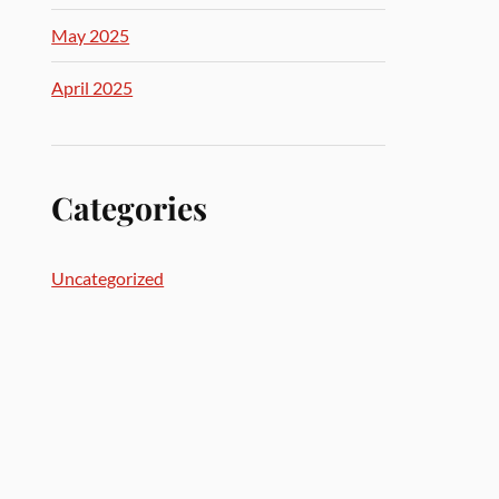
May 2025
April 2025
Categories
Uncategorized