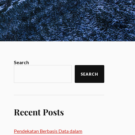
Search
SEARCH
Recent Posts
Pendekatan Berbasis Data dalam