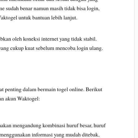
me sudah benar namun masih tidak bisa login,
ktogel untuk bantuan lebih lanjut.
kan oleh koneksi internet yang tidak stabil.
yang cukup kuat sebelum mencoba login ulang.
t penting dalam bermain togel online. Berikut
an akun Waktogel:
akan mengandung kombinasi huruf besar, huruf
i menggunakan informasi yang mudah ditebak,