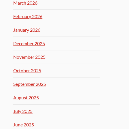
March 2026
February 2026
January 2026
December 2025
November 2025
October 2025
September 2025
August 2025
July 2025
June 2025