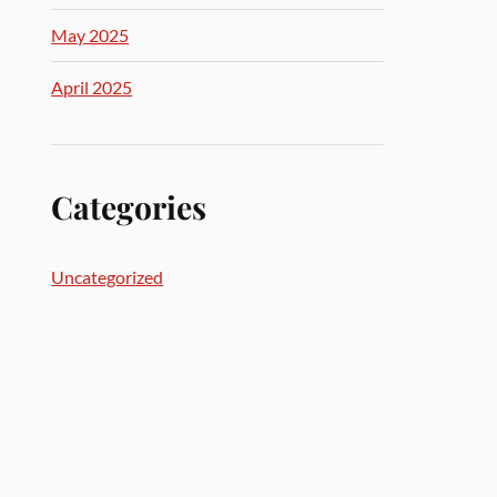
May 2025
April 2025
Categories
Uncategorized