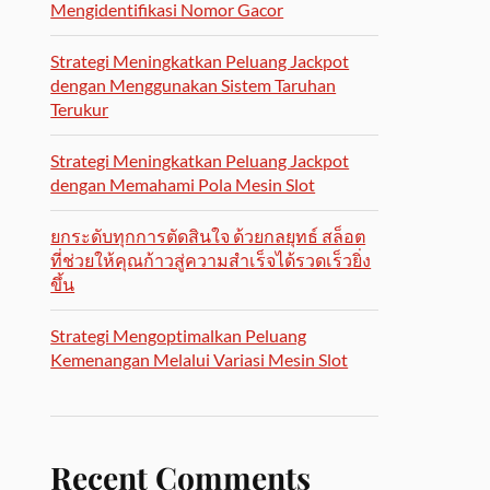
Mengidentifikasi Nomor Gacor
Strategi Meningkatkan Peluang Jackpot
dengan Menggunakan Sistem Taruhan
Terukur
Strategi Meningkatkan Peluang Jackpot
dengan Memahami Pola Mesin Slot
ยกระดับทุกการตัดสินใจ ด้วยกลยุทธ์ สล็อต
ที่ช่วยให้คุณก้าวสู่ความสำเร็จได้รวดเร็วยิ่ง
ขึ้น
Strategi Mengoptimalkan Peluang
Kemenangan Melalui Variasi Mesin Slot
Recent Comments