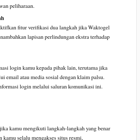
ewan peliharaan.
ah
ifkan fitur verifikasi dua langkah jika Waktogel
enambahkan lapisan perlindungan ekstra terhadap
si login kamu kepada pihak lain, terutama jika
 email atau media sosial dengan klaim palsu.
formasi login melalui saluran komunikasi ini.
jika kamu mengikuti langkah-langkah yang benar
 kamu selalu mengakses situs resmi,