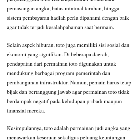
pemasangan angka, batas minimal taruhan, hingga
sistem pembayaran hadiah perlu dipahami dengan baik
agar tidak terjadi kesalahpahaman saat bermain.
Selain aspek hiburan, toto juga memiliki sisi sosial dan
ekonomi yang signifikan. Di beberapa daerah,
pendapatan dari permainan toto digunakan untuk
mendukung berbagai program pemerintah dan
pembangunan infrastruktur. Namun, pemain harus tetap
bijak dan bertanggung jawab agar permainan toto tidak
berdampak negatif pada kehidupan pribadi maupun
finansial mereka.
Kesimpulannya, toto adalah permainan judi angka yang
menawarkan keseruan sekaligus peluang keuntungan