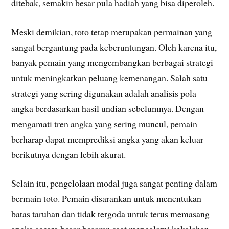
ditebak, semakin besar pula hadiah yang bisa diperoleh.
Meski demikian, toto tetap merupakan permainan yang
sangat bergantung pada keberuntungan. Oleh karena itu,
banyak pemain yang mengembangkan berbagai strategi
untuk meningkatkan peluang kemenangan. Salah satu
strategi yang sering digunakan adalah analisis pola
angka berdasarkan hasil undian sebelumnya. Dengan
mengamati tren angka yang sering muncul, pemain
berharap dapat memprediksi angka yang akan keluar
berikutnya dengan lebih akurat.
Selain itu, pengelolaan modal juga sangat penting dalam
bermain toto. Pemain disarankan untuk menentukan
batas taruhan dan tidak tergoda untuk terus memasang