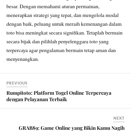
besar. Dengan memahami aturan permainan,
menerapkan strategi yang tepat, dan mengelola modal
dengan baik, peluang untuk meraih kemenangan dalam
toto bisa meningkat secara signifikan. Tetaplah bermain
secara bijak dan pilihlah penyelenggara toto yang
terpercaya agar pengalaman bermain tetap aman dan
menyenangkan.
PREVIOUS
Rumpitoto: Platform Togel Online Terpercaya
dengan Pelayanan Terbaik
NEXT
GRAB89: Game Online yang Bikin Kamu Nagih