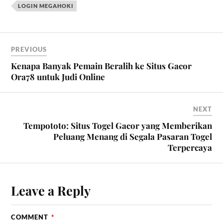
LOGIN MEGAHOKI
PREVIOUS
Kenapa Banyak Pemain Beralih ke Situs Gacor
Ora78 untuk Judi Online
NEXT
Tempototo: Situs Togel Gacor yang Memberikan
Peluang Menang di Segala Pasaran Togel
Terpercaya
Leave a Reply
COMMENT
*