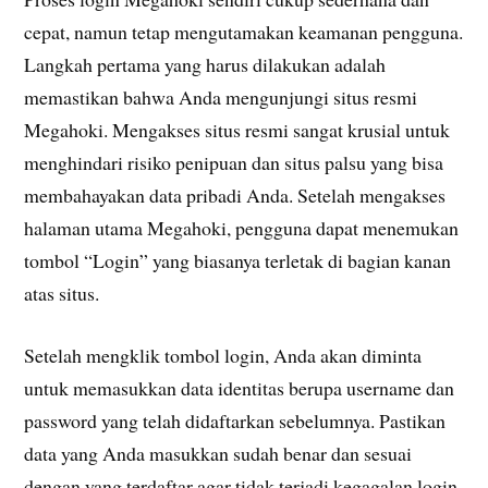
cepat, namun tetap mengutamakan keamanan pengguna.
Langkah pertama yang harus dilakukan adalah
memastikan bahwa Anda mengunjungi situs resmi
Megahoki. Mengakses situs resmi sangat krusial untuk
menghindari risiko penipuan dan situs palsu yang bisa
membahayakan data pribadi Anda. Setelah mengakses
halaman utama Megahoki, pengguna dapat menemukan
tombol “Login” yang biasanya terletak di bagian kanan
atas situs.
Setelah mengklik tombol login, Anda akan diminta
untuk memasukkan data identitas berupa username dan
password yang telah didaftarkan sebelumnya. Pastikan
data yang Anda masukkan sudah benar dan sesuai
dengan yang terdaftar agar tidak terjadi kegagalan login.