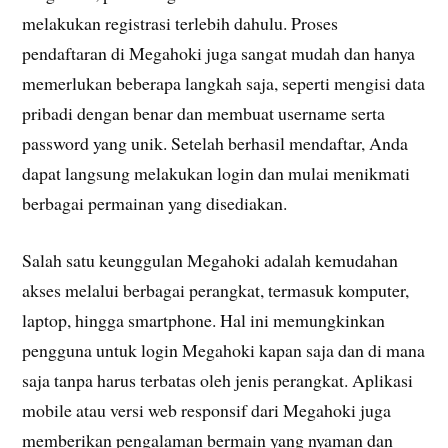
melakukan registrasi terlebih dahulu. Proses
pendaftaran di Megahoki juga sangat mudah dan hanya
memerlukan beberapa langkah saja, seperti mengisi data
pribadi dengan benar dan membuat username serta
password yang unik. Setelah berhasil mendaftar, Anda
dapat langsung melakukan login dan mulai menikmati
berbagai permainan yang disediakan.
Salah satu keunggulan Megahoki adalah kemudahan
akses melalui berbagai perangkat, termasuk komputer,
laptop, hingga smartphone. Hal ini memungkinkan
pengguna untuk login Megahoki kapan saja dan di mana
saja tanpa harus terbatas oleh jenis perangkat. Aplikasi
mobile atau versi web responsif dari Megahoki juga
memberikan pengalaman bermain yang nyaman dan