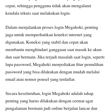
cepat, sehingga pengguna tidak akan mengalami
kendala teknis saat melakukan login.
Dalam menjalankan proses login Megahoki, penting
juga untuk memperhatikan koneksi internet yang
digunakan. Koneksi yang stabil dan cepat akan
membantu menghindari gangguan saat masuk ke akun
dan saat bermain. Jika terjadi masalah saat login, seperti
lupa password, Megahoki menyediakan fitur pemulihan
password yang bisa dilakukan dengan mudah melalui
email atau nomor ponsel yang terdaftar.
Secara keseluruhan, login Megahoki adalah tahap
penting yang harus dilakukan dengan cermat agar
pengalaman bermain judi online berjalan lancar dan