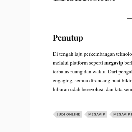
Penutup
Di tengah laju perkembangan teknolo
megavip
melalui platform seperti
ber
terbatas ruang dan waktu. Dari peng
engaging, semua dirancang buat bik
hiburan udah berevolusi, dan kita se
JUDI ONLINE
MEGAVIP
MEGAVIP 