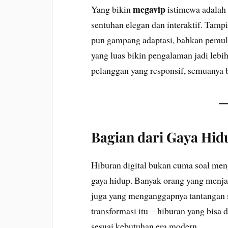
megavip
Yang bikin
istimewa adalah 
sentuhan elegan dan interaktif. Tam
pun gampang adaptasi, bahkan pemula
yang luas bikin pengalaman jadi lebih
pelanggan yang responsif, semuanya bi
Bagian dari Gaya Hidu
Hiburan digital bukan cuma soal mengi
gaya hidup. Banyak orang yang menj
juga yang menganggapnya tantangan 
transformasi itu—hiburan yang bisa d
sesuai kebutuhan era modern.