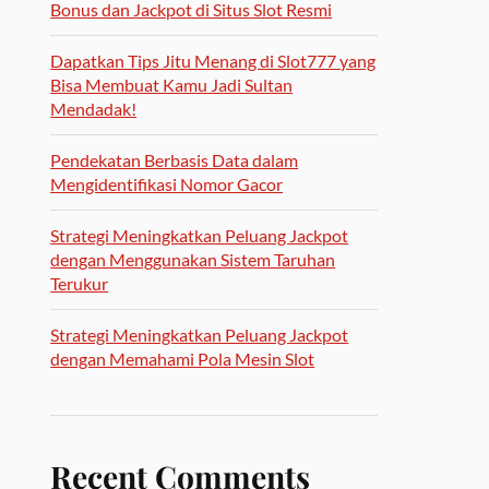
Bonus dan Jackpot di Situs Slot Resmi
Dapatkan Tips Jitu Menang di Slot777 yang
Bisa Membuat Kamu Jadi Sultan
Mendadak!
Pendekatan Berbasis Data dalam
Mengidentifikasi Nomor Gacor
Strategi Meningkatkan Peluang Jackpot
dengan Menggunakan Sistem Taruhan
Terukur
Strategi Meningkatkan Peluang Jackpot
dengan Memahami Pola Mesin Slot
Recent Comments