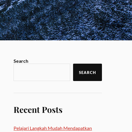
Search
SEARCH
Recent Posts
Pelajari Langkah Mudah Mendapatkan