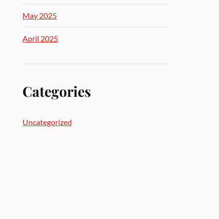
May 2025
April 2025
Categories
Uncategorized