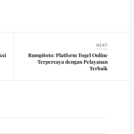
NEXT
ksi
Rumpitoto: Platform Togel Online
Terpercaya dengan Pelayanan
Terbaik