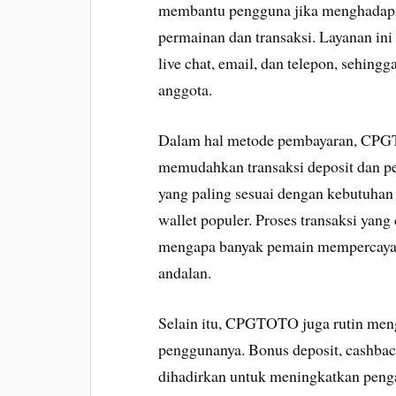
membantu pengguna jika menghadapi
permainan dan transaksi. Layanan ini
live chat, email, dan telepon, sehin
anggota.
Dalam hal metode pembayaran, CPG
memudahkan transaksi deposit dan p
yang paling sesuai dengan kebutuhan 
wallet populer. Proses transaksi yang
mengapa banyak pemain mempercayai
andalan.
Selain itu, CPGTOTO juga rutin men
penggunanya. Bonus deposit, cashbac
dihadirkan untuk meningkatkan pen