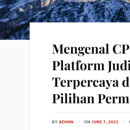
Mengenal C
Platform Jud
Terpercaya 
Pilihan Per
BY
ADMIN
ON
JUNE 7, 2025