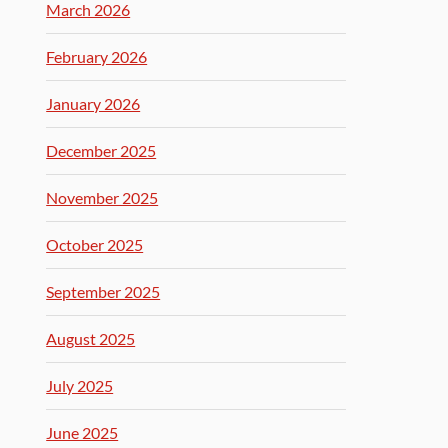
March 2026
February 2026
January 2026
December 2025
November 2025
October 2025
September 2025
August 2025
July 2025
June 2025