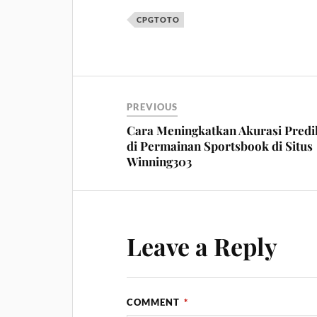
CPGTOTO
PREVIOUS
Cara Meningkatkan Akurasi Predi
di Permainan Sportsbook di Situs
Winning303
Leave a Reply
COMMENT
*