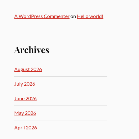
A WordPress Commenter
on
Hello world!
Archives
August 2026
July 2026
June 2026
May 2026
April 2026