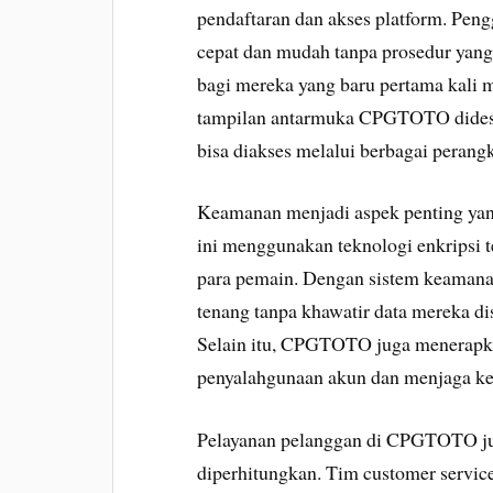
pendaftaran dan akses platform. Peng
cepat dan mudah tanpa prosedur yang
bagi mereka yang baru pertama kali me
tampilan antarmuka CPGTOTO didesain
bisa diakses melalui berbagai peran
Keamanan menjadi aspek penting yan
ini menggunakan teknologi enkripsi t
para pemain. Dengan sistem keamana
tenang tanpa khawatir data mereka di
Selain itu, CPGTOTO juga menerapkan
penyalahgunaan akun dan menjaga ke
Pelayanan pelanggan di CPGTOTO jug
diperhitungkan. Tim customer service