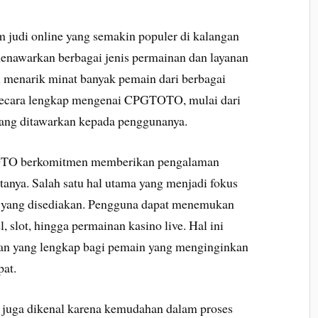
m judi online yang semakin populer di kalangan
enawarkan berbagai jenis permainan dan layanan
 menarik minat banyak pemain dari berbagai
 secara lengkap mengenai CPGTOTO, mulai dari
yang ditawarkan kepada penggunanya.
TOTO berkomitmen memberikan pengalaman
tanya. Salah satu hal utama yang menjadi fokus
yang disediakan. Pengguna dapat menemukan
l, slot, hingga permainan kasino live. Hal ini
n yang lengkap bagi pemain yang menginginkan
pat.
juga dikenal karena kemudahan dalam proses