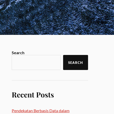
Search
SEARCH
Recent Posts
Pendekatan Berbasis Data dalam