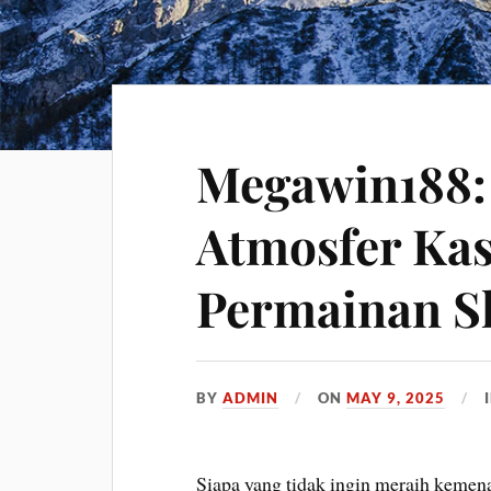
Megawin188:
Atmosfer Kas
Permainan Sl
BY
ADMIN
ON
MAY 9, 2025
Siapa yang tidak ingin meraih kemena