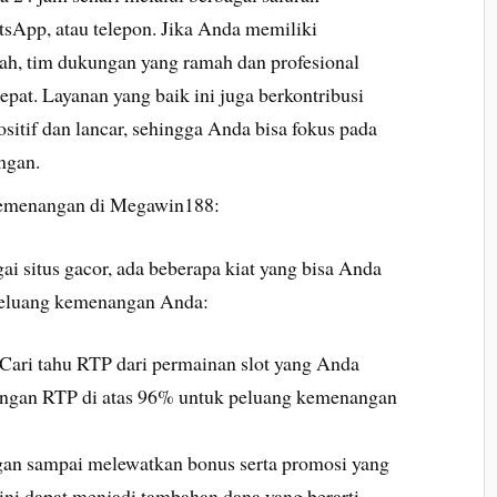
tsApp, atau telepon. Jika Anda memiliki
ah, tim dukungan yang ramah dan profesional
pat. Layanan yang baik ini juga berkontribusi
itif dan lancar, sehingga Anda bisa fokus pada
ngan.
Kemenangan di Megawin188:
 situs gacor, ada beberapa kiat yang bisa Anda
peluang kemenangan Anda:
Cari tahu RTP dari permainan slot yang Anda
dengan RTP di atas 96% untuk peluang kemenangan
an sampai melewatkan bonus serta promosi yang
ni dapat menjadi tambahan dana yang berarti