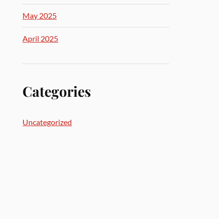
May 2025
April 2025
Categories
Uncategorized