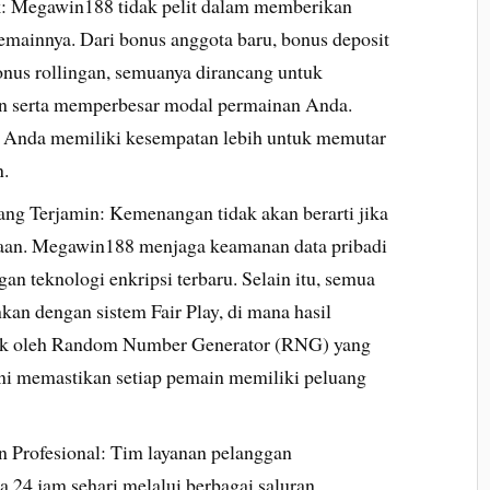
: Megawin188 tidak pelit dalam memberikan
emainnya. Dari bonus anggota baru, bonus deposit
onus rollingan, semuanya dirancang untuk
in serta memperbesar modal permainan Anda.
, Anda memiliki kesempatan lebih untuk memutar
.
ng Terjamin: Kemenangan tidak akan berarti jika
yaan. Megawin188 menjaga keamanan data pribadi
an teknologi enkripsi terbaru. Selain itu, semua
an dengan sistem Fair Play, di mana hasil
acak oleh Random Number Generator (RNG) yang
 Ini memastikan setiap pemain memiliki peluang
n Profesional: Tim layanan pelanggan
4 jam sehari melalui berbagai saluran