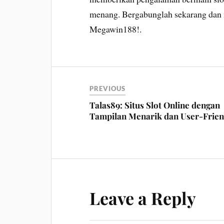
menang. Bergabunglah sekarang dan n
Megawin188!.
PREVIOUS
Talas89: Situs Slot Online dengan
Tampilan Menarik dan User-Frien
Leave a Reply