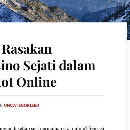
 Rasakan
ino Sejati dalam
ot Online
IN
UNCATEGORIZED
ngan di setiap sesi permainan slot online? Sensasi