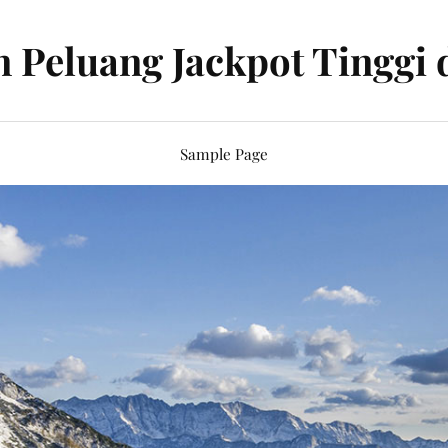
n Peluang Jackpot Tinggi 
Sample Page