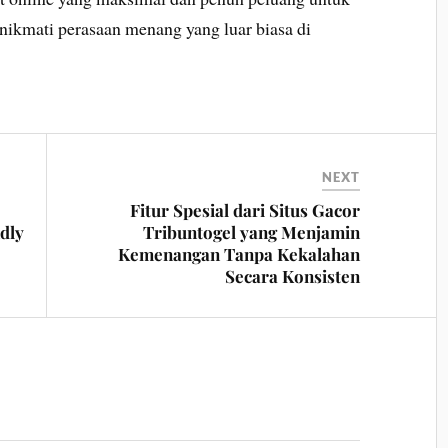
ikmati perasaan menang yang luar biasa di
NEXT
Fitur Spesial dari Situs Gacor
dly
Tribuntogel yang Menjamin
Kemenangan Tanpa Kekalahan
Secara Konsisten