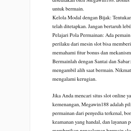
untuk bermain.
Kelola Modal dengan Bijak: Tentukan
telah ditetapkan. Jangan bertaruh le
Pelajari Pola Permainan: Ada pemai
perilaku dari mesin slot bisa member
memahami fitur bonus dan mekanisme
Bermainlah dengan Santai dan Sabar
mengambil alih saat bermain. Nikmat
mengalami kerugian.
Jika Anda mencari situs slot online 
kemenangan, Megawin188 adalah pili
permainan dari penyedia terkenal, b
keamanan yang handal, dan layanan 
memberikan pengalaman bermain slot