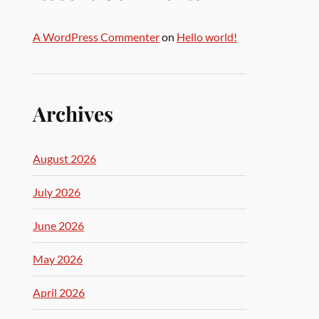
A WordPress Commenter
on
Hello world!
Archives
August 2026
July 2026
June 2026
May 2026
April 2026