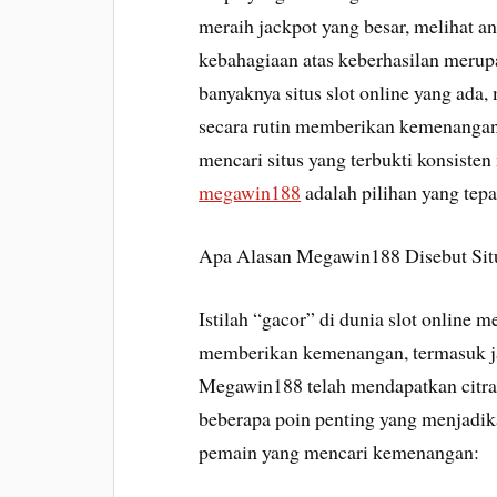
meraih jackpot yang besar, melihat a
kebahagiaan atas keberhasilan merup
banyaknya situs slot online yang ada
secara rutin memberikan kemenangan 
mencari situs yang terbukti konsist
megawin188
adalah pilihan yang tepa
Apa Alasan Megawin188 Disebut Sit
Istilah “gacor” di dunia slot online m
memberikan kemenangan, termasuk ja
Megawin188 telah mendapatkan citra s
beberapa poin penting yang menjadi
pemain yang mencari kemenangan: