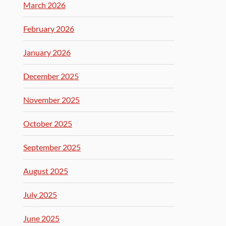
March 2026
February 2026
January 2026
December 2025
November 2025
October 2025
September 2025
August 2025
July 2025
June 2025