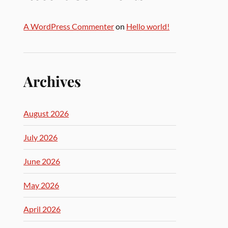
A WordPress Commenter
on
Hello world!
Archives
August 2026
July 2026
June 2026
May 2026
April 2026