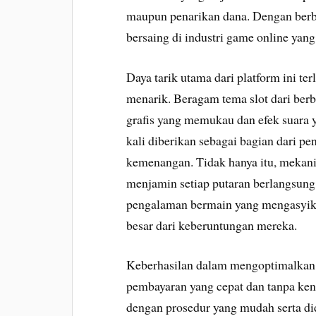
maupun penarikan dana. Dengan berba
bersaing di industri game online yan
Daya tarik utama dari platform ini te
menarik. Beragam tema slot dari berb
grafis yang memukau dan efek suara ya
kali diberikan sebagai bagian dari 
kemenangan. Tidak hanya itu, mekani
menjamin setiap putaran berlangsung
pengalaman bermain yang mengasyikk
besar dari keberuntungan mereka.
Keberhasilan dalam mengoptimalkan
pembayaran yang cepat dan tanpa ken
dengan prosedur yang mudah serta di