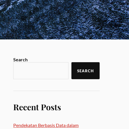
Search
SEARCH
Recent Posts
Pendekatan Berbasis Data dalam