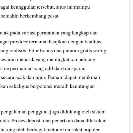
gai keunggulan tersebut, situs ini mampu
g semakin berkembang pesat.
rletak pada variasi permainan yang lengkap dan
agai provider ternama disajikan dengan kualitas
ng realistis. Fitur bonus dan putaran gratis sering
penawaran menarik yang meningkatkan peluang
sme permainan yang adil dan transparan
 secara acak dan jujur. Pemain dapat menikmati
an sekaligus berpotensi meraih keuntungan
 pengalaman pengguna juga didukung oleh sistem
dala. Proses deposit dan penarikan dana dilakukan
dukung oleh berbagai metode transaksi populer.