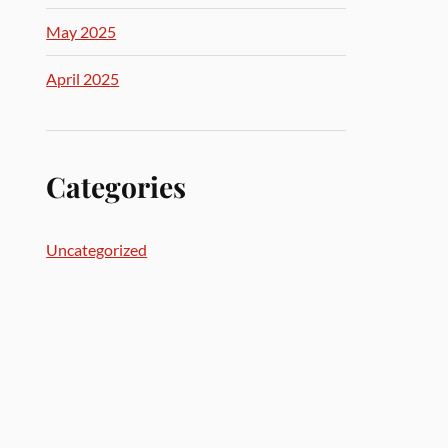
May 2025
April 2025
Categories
Uncategorized