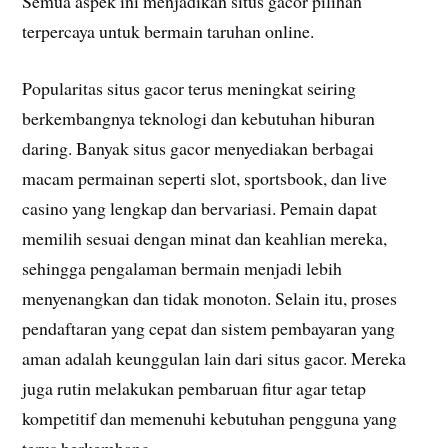
Semua aspek ini menjadikan situs gacor pilihan
terpercaya untuk bermain taruhan online.
Popularitas situs gacor terus meningkat seiring
berkembangnya teknologi dan kebutuhan hiburan
daring. Banyak situs gacor menyediakan berbagai
macam permainan seperti slot, sportsbook, dan live
casino yang lengkap dan bervariasi. Pemain dapat
memilih sesuai dengan minat dan keahlian mereka,
sehingga pengalaman bermain menjadi lebih
menyenangkan dan tidak monoton. Selain itu, proses
pendaftaran yang cepat dan sistem pembayaran yang
aman adalah keunggulan lain dari situs gacor. Mereka
juga rutin melakukan pembaruan fitur agar tetap
kompetitif dan memenuhi kebutuhan pengguna yang
terus berkembang.