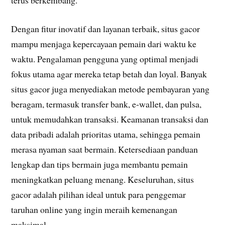
Dengan fitur inovatif dan layanan terbaik, situs gacor
mampu menjaga kepercayaan pemain dari waktu ke
waktu. Pengalaman pengguna yang optimal menjadi
fokus utama agar mereka tetap betah dan loyal. Banyak
situs gacor juga menyediakan metode pembayaran yang
beragam, termasuk transfer bank, e-wallet, dan pulsa,
untuk memudahkan transaksi. Keamanan transaksi dan
data pribadi adalah prioritas utama, sehingga pemain
merasa nyaman saat bermain. Ketersediaan panduan
lengkap dan tips bermain juga membantu pemain
meningkatkan peluang menang. Keseluruhan, situs
gacor adalah pilihan ideal untuk para penggemar
taruhan online yang ingin meraih kemenangan
maksimal.