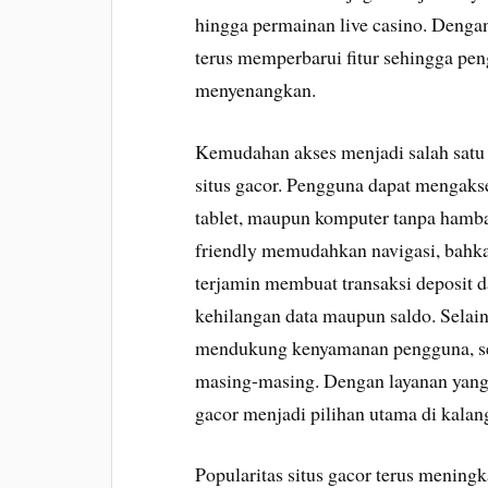
hingga permainan live casino. Denga
terus memperbarui fitur sehingga pe
menyenangkan.
Kemudahan akses menjadi salah satu 
situs gacor. Pengguna dapat mengakse
tablet, maupun komputer tanpa hamba
friendly memudahkan navigasi, bahk
terjamin membuat transaksi deposit d
kehilangan data maupun saldo. Selai
mendukung kenyamanan pengguna, seh
masing-masing. Dengan layanan yang l
gacor menjadi pilihan utama di kalang
Popularitas situs gacor terus meni