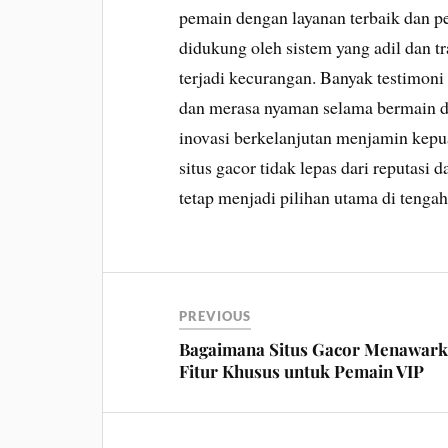
pemain dengan layanan terbaik dan p
didukung oleh sistem yang adil dan tr
terjadi kecurangan. Banyak testimoni
dan merasa nyaman selama bermain di 
inovasi berkelanjutan menjamin kepu
situs gacor tidak lepas dari reputasi
tetap menjadi pilihan utama di tengah 
PREVIOUS
Bagaimana Situs Gacor Menawar
Fitur Khusus untuk Pemain VIP