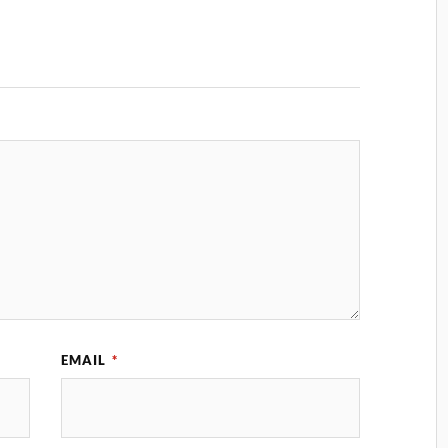
EMAIL
*