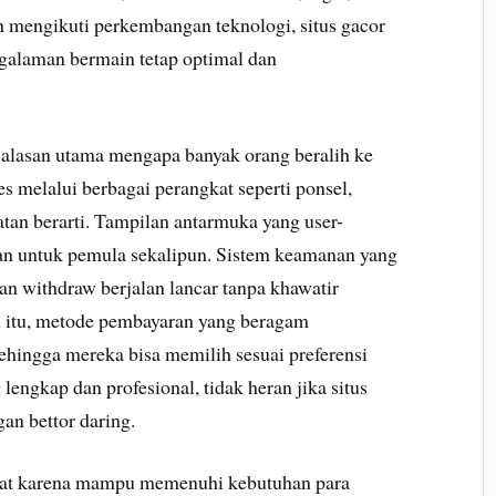
n mengikuti perkembangan teknologi, situs gacor
ngalaman bermain tetap optimal dan
alasan utama mengapa banyak orang beralih ke
s melalui berbagai perangkat seperti ponsel,
tan berarti. Tampilan antarmuka yang user-
an untuk pemula sekalipun. Sistem keamanan yang
an withdraw berjalan lancar tanpa khawatir
n itu, metode pembayaran yang beragam
ingga mereka bisa memilih sesuai preferensi
engkap dan profesional, tidak heran jika situs
an bettor daring.
ngkat karena mampu memenuhi kebutuhan para