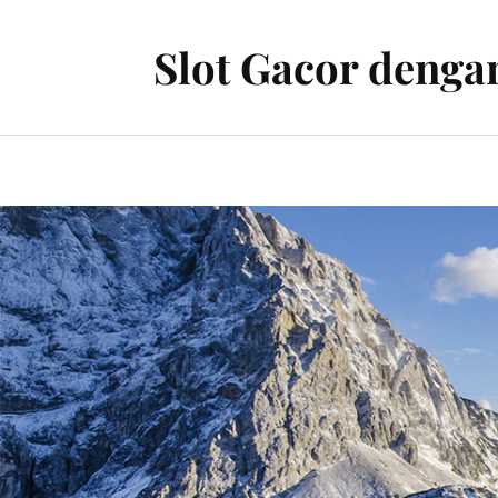
Slot Gacor denga