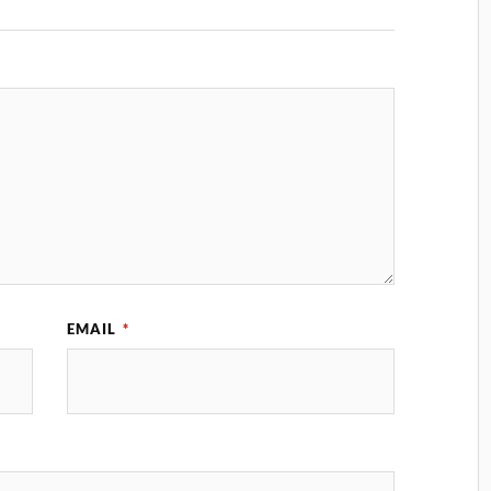
EMAIL
*