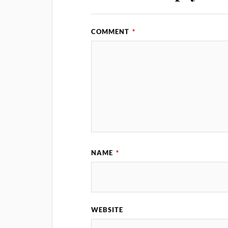
COMMENT
*
NAME
*
WEBSITE