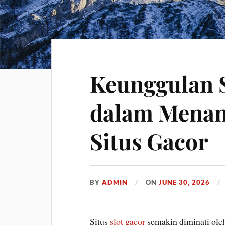
Keunggulan S
dalam Menan
Situs Gacor
BY
ADMIN
ON
JUNE 30, 2026
Situs
slot gacor
semakin diminati oleh