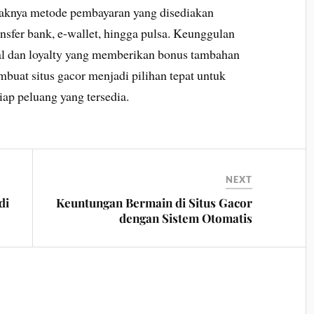
yaknya metode pembayaran yang disediakan
nsfer bank, e-wallet, hingga pulsa. Keunggulan
ral dan loyalty yang memberikan bonus tambahan
mbuat situs gacor menjadi pilihan tepat untuk
ap peluang yang tersedia.
NEXT
di
Keuntungan Bermain di Situs Gacor
dengan Sistem Otomatis