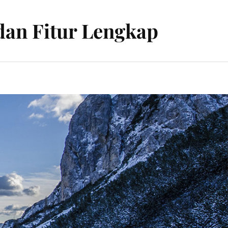
dan Fitur Lengkap