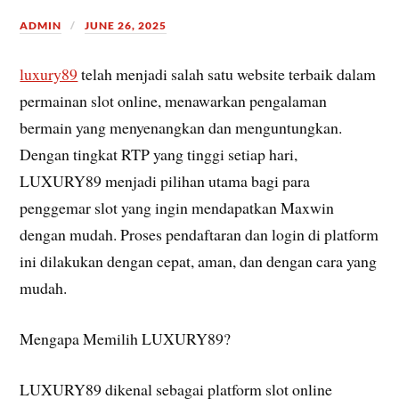
ADMIN
JUNE 26, 2025
luxury89
telah menjadi salah satu website terbaik dalam
permainan slot online, menawarkan pengalaman
bermain yang menyenangkan dan menguntungkan.
Dengan tingkat RTP yang tinggi setiap hari,
LUXURY89 menjadi pilihan utama bagi para
penggemar slot yang ingin mendapatkan Maxwin
dengan mudah. Proses pendaftaran dan login di platform
ini dilakukan dengan cepat, aman, dan dengan cara yang
mudah.
Mengapa Memilih LUXURY89?
LUXURY89 dikenal sebagai platform slot online