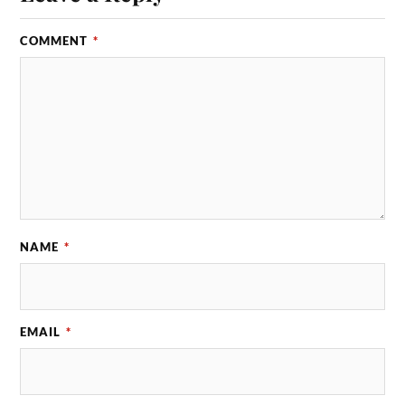
COMMENT
*
NAME
*
EMAIL
*