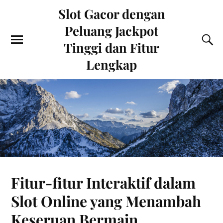
Slot Gacor dengan
Peluang Jackpot
Tinggi dan Fitur
Lengkap
Fitur-fitur Interaktif dalam
Slot Online yang Menambah
Keseruan Bermain