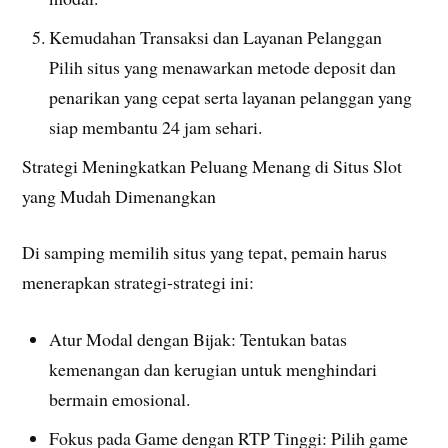
Kemudahan Transaksi dan Layanan Pelanggan
Pilih situs yang menawarkan metode deposit dan
penarikan yang cepat serta layanan pelanggan yang
siap membantu 24 jam sehari.
Strategi Meningkatkan Peluang Menang di Situs Slot
yang Mudah Dimenangkan
Di samping memilih situs yang tepat, pemain harus
menerapkan strategi-strategi ini:
Atur Modal dengan Bijak: Tentukan batas
kemenangan dan kerugian untuk menghindari
bermain emosional.
Fokus pada Game dengan RTP Tinggi: Pilih game