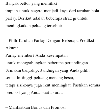
Banyak bettor yang memiliki
impian untuk segera menjadi kaya dari taruhan bola
parlay. Berikut adalah beberapa strategi untuk
meningkatkan peluang tersebut:
– Pilih Taruhan Parlay Dengan Beberapa Prediksi
Akurat
Parlay memberi Anda kesempatan
untuk menggabungkan beberapa pertandingan.
Semakin banyak pertandingan yang Anda pilih,
semakin tinggi peluang menang besar,
tetapi risikonya juga ikut meningkat. Pastikan semua
prediksi yang Anda buat akurat.
– Manfaatkan Bonus dan Promosi