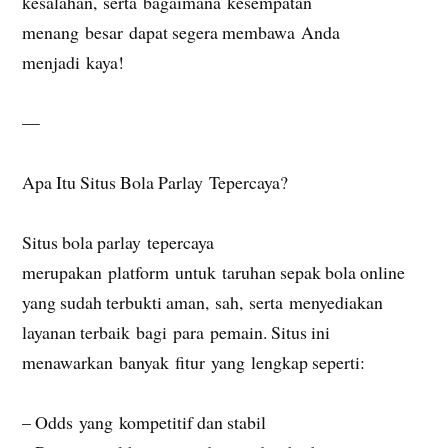
kesalahan, serta bagaimana kesempatan
menang besar dapat segera membawa Anda
menjadi kaya!
—
Apa Itu Situs Bola Parlay Tepercaya?
Situs bola parlay tepercaya
merupakan platform untuk taruhan sepak bola online
yang sudah terbukti aman, sah, serta menyediakan
layanan terbaik bagi para pemain. Situs ini
menawarkan banyak fitur yang lengkap seperti:
– Odds yang kompetitif dan stabil