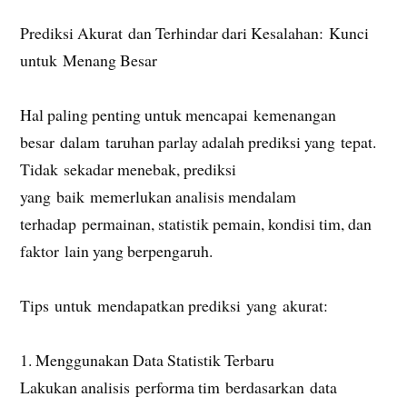
Prediksi Akurat dan Terhindar dari Kesalahan: Kunci
untuk Menang Besar
Hal paling penting untuk mencapai kemenangan
besar dalam taruhan parlay adalah prediksi yang tepat.
Tidak sekadar menebak, prediksi
yang baik memerlukan analisis mendalam
terhadap permainan, statistik pemain, kondisi tim, dan
faktor lain yang berpengaruh.
Tips untuk mendapatkan prediksi yang akurat:
1. Menggunakan Data Statistik Terbaru
Lakukan analisis performa tim berdasarkan data