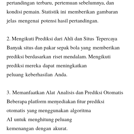
pertandingan terbaru, pertemuan sebelumnya, dan
kondisi pemain. Statistik ini memberikan gambaran
jelas mengenai potensi hasil pertandingan.
2. Mengikuti Prediksi dari Ahli dan Situs Tepercaya
Banyak situs dan pakar sepak bola yang memberikan
prediksi berdasarkan riset mendalam. Mengikuti
prediksi mereka dapat meningkatkan
peluang keberhasilan Anda.
3. Memanfaatkan Alat Analisis dan Prediksi Otomatis
Beberapa platform menyediakan fitur prediksi
otomatis yang menggunakan algoritma
AI untuk menghitung peluang
kemenangan dengan akurat.