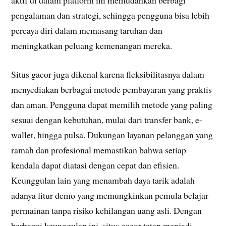
pengalaman dan strategi, sehingga pengguna bisa lebih
percaya diri dalam memasang taruhan dan
meningkatkan peluang kemenangan mereka.
Situs gacor juga dikenal karena fleksibilitasnya dalam
menyediakan berbagai metode pembayaran yang praktis
dan aman. Pengguna dapat memilih metode yang paling
sesuai dengan kebutuhan, mulai dari transfer bank, e-
wallet, hingga pulsa. Dukungan layanan pelanggan yang
ramah dan profesional memastikan bahwa setiap
kendala dapat diatasi dengan cepat dan efisien.
Keunggulan lain yang menambah daya tarik adalah
adanya fitur demo yang memungkinkan pemula belajar
permainan tanpa risiko kehilangan uang asli. Dengan
berbagai keunggulan ini, situs gacor tetap menjadi