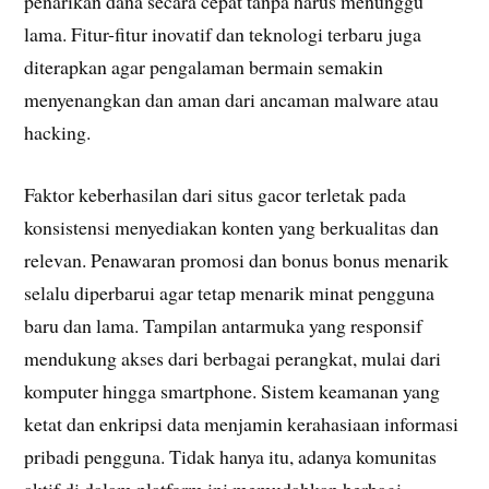
penarikan dana secara cepat tanpa harus menunggu
lama. Fitur-fitur inovatif dan teknologi terbaru juga
diterapkan agar pengalaman bermain semakin
menyenangkan dan aman dari ancaman malware atau
hacking.
Faktor keberhasilan dari situs gacor terletak pada
konsistensi menyediakan konten yang berkualitas dan
relevan. Penawaran promosi dan bonus bonus menarik
selalu diperbarui agar tetap menarik minat pengguna
baru dan lama. Tampilan antarmuka yang responsif
mendukung akses dari berbagai perangkat, mulai dari
komputer hingga smartphone. Sistem keamanan yang
ketat dan enkripsi data menjamin kerahasiaan informasi
pribadi pengguna. Tidak hanya itu, adanya komunitas
aktif di dalam platform ini memudahkan berbagi