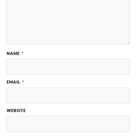
NAME
*
EMAIL
*
WEBSITE