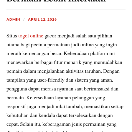
ADMIN
APRIL 12, 2026
Situs
togel online
gacor menjadi salah satu pilihan
utama bagi pecinta permainan judi online yang ingin
meraih kemenangan besar. Keberadaan platform ini
menawarkan berbagai fitur menarik yang memudahkan
pemain dalam menjalankan aktivitas taruhan. Dengan
tampilan yang user-friendly dan sistem yang aman,
pengguna dapat merasa nyaman saat bertransaksi dan
bermain. Ketersediaan layanan pelanggan yang
responsif juga menjadi nilai tambah, memastikan setiap
kebutuhan dan kendala dapat terselesaikan dengan
cepat. Selain itu, keberagaman jenis permainan yang