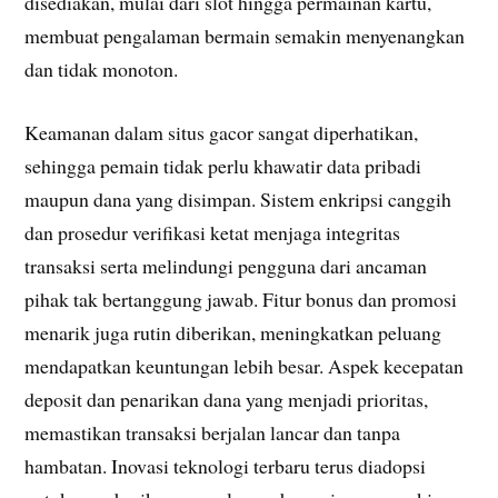
disediakan, mulai dari slot hingga permainan kartu,
membuat pengalaman bermain semakin menyenangkan
dan tidak monoton.
Keamanan dalam situs gacor sangat diperhatikan,
sehingga pemain tidak perlu khawatir data pribadi
maupun dana yang disimpan. Sistem enkripsi canggih
dan prosedur verifikasi ketat menjaga integritas
transaksi serta melindungi pengguna dari ancaman
pihak tak bertanggung jawab. Fitur bonus dan promosi
menarik juga rutin diberikan, meningkatkan peluang
mendapatkan keuntungan lebih besar. Aspek kecepatan
deposit dan penarikan dana yang menjadi prioritas,
memastikan transaksi berjalan lancar dan tanpa
hambatan. Inovasi teknologi terbaru terus diadopsi