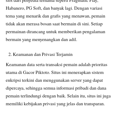
slot dari penyedia ternama seperti Pragmatic Play,
Habanero, PG Soft, dan banyak lagi. Dengan variasi
tema yang menarik dan grafis yang menawan, pemain
tidak akan merasa bosan saat bermain di sini. Setiap
permainan dirancang untuk memberikan pengalaman
bermain yang menyenangkan dan adil.
Keamanan dan Privasi Terjamin
Keamanan data serta transaksi pemain adalah prioritas
utama di Gacor Piktoto. Situs ini menerapkan sistem
enkripsi terkini dan menggunakan server yang dapat
dipercaya, sehingga semua informasi pribadi dan dana
pemain terlindungi dengan baik. Selain itu, situs ini juga
memiliki kebijakan privasi yang jelas dan transparan.