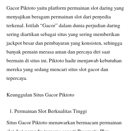
Gacor Piktoto yaitu platform permainan slot daring yang
menyajikan beragam permainan slot dari penyedia
terkenal. Istilah “Gacor” dalam dunia perjudian daring
sering diartikan sebagai situs yang sering memberikan
jackpot besar dan pembayaran yang konsisten, sehingga
banyak pemain merasa aman dan percaya diri saat
bermain di situs ini. Piktoto hadir menjawab kebutuhan
mereka yang sedang mencari situs slot gacor dan
tepercaya.
Keunggulan Situs Gacor Piktoto
Permainan Slot Berkualitas Tinggi
Situs Gacor Piktoto menawarkan bermacam permainan