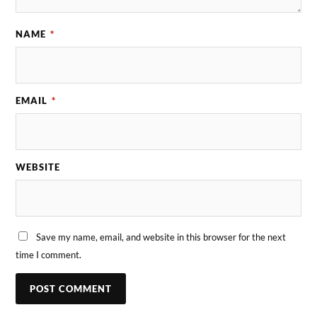
NAME
*
EMAIL
*
WEBSITE
Save my name, email, and website in this browser for the next
time I comment.