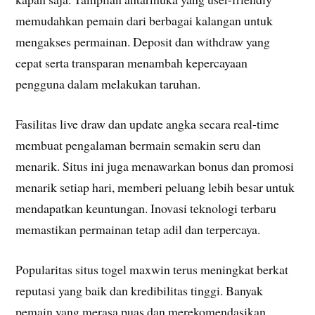
memudahkan pemain dari berbagai kalangan untuk
mengakses permainan. Deposit dan withdraw yang
cepat serta transparan menambah kepercayaan
pengguna dalam melakukan taruhan.
Fasilitas live draw dan update angka secara real-time
membuat pengalaman bermain semakin seru dan
menarik. Situs ini juga menawarkan bonus dan promosi
menarik setiap hari, memberi peluang lebih besar untuk
mendapatkan keuntungan. Inovasi teknologi terbaru
memastikan permainan tetap adil dan terpercaya.
Popularitas situs togel maxwin terus meningkat berkat
reputasi yang baik dan kredibilitas tinggi. Banyak
pemain yang merasa puas dan merekomendasikan