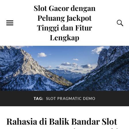
Slot Gacor dengan
Peluang Jackpot
Tinggi dan Fitur
Lengkap
TAG:
SLOT PRAGMATIC DEMO
Rahasia di Balik Bandar Slot