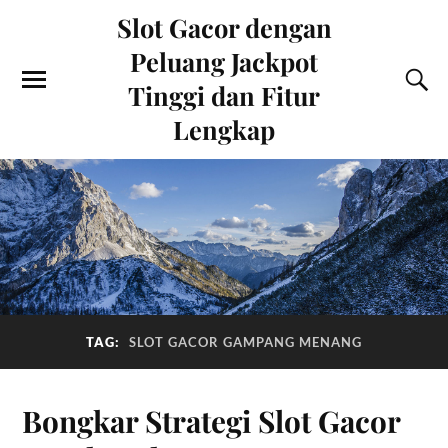
Slot Gacor dengan
Peluang Jackpot
Tinggi dan Fitur
Lengkap
TAG:
SLOT GACOR GAMPANG MENANG
Bongkar Strategi Slot Gacor