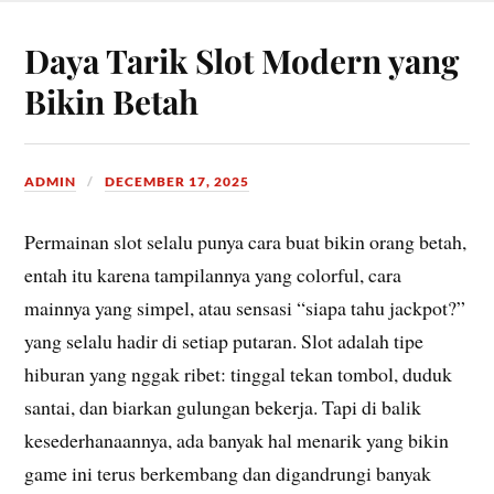
Daya Tarik Slot Modern yang
Bikin Betah
ADMIN
DECEMBER 17, 2025
Permainan slot selalu punya cara buat bikin orang betah,
entah itu karena tampilannya yang colorful, cara
mainnya yang simpel, atau sensasi “siapa tahu jackpot?”
yang selalu hadir di setiap putaran. Slot adalah tipe
hiburan yang nggak ribet: tinggal tekan tombol, duduk
santai, dan biarkan gulungan bekerja. Tapi di balik
kesederhanaannya, ada banyak hal menarik yang bikin
game ini terus berkembang dan digandrungi banyak