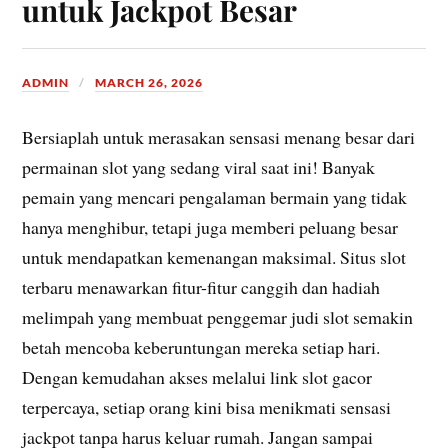
untuk Jackpot Besar
ADMIN
MARCH 26, 2026
Bersiaplah untuk merasakan sensasi menang besar dari
permainan slot yang sedang viral saat ini! Banyak
pemain yang mencari pengalaman bermain yang tidak
hanya menghibur, tetapi juga memberi peluang besar
untuk mendapatkan kemenangan maksimal. Situs slot
terbaru menawarkan fitur-fitur canggih dan hadiah
melimpah yang membuat penggemar judi slot semakin
betah mencoba keberuntungan mereka setiap hari.
Dengan kemudahan akses melalui link slot gacor
terpercaya, setiap orang kini bisa menikmati sensasi
jackpot tanpa harus keluar rumah. Jangan sampai