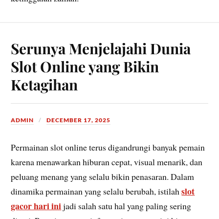
Serunya Menjelajahi Dunia
Slot Online yang Bikin
Ketagihan
ADMIN
DECEMBER 17, 2025
Permainan slot online terus digandrungi banyak pemain
karena menawarkan hiburan cepat, visual menarik, dan
peluang menang yang selalu bikin penasaran. Dalam
slot
dinamika permainan yang selalu berubah, istilah
gacor hari ini
jadi salah satu hal yang paling sering