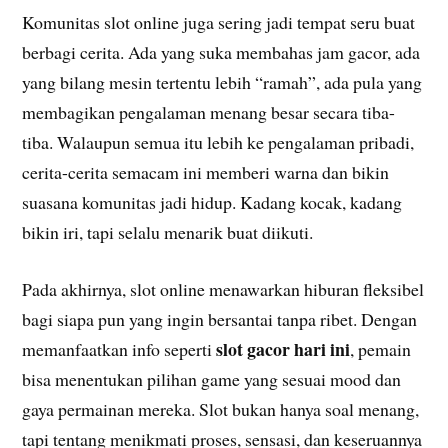
Komunitas slot online juga sering jadi tempat seru buat
berbagi cerita. Ada yang suka membahas jam gacor, ada
yang bilang mesin tertentu lebih “ramah”, ada pula yang
membagikan pengalaman menang besar secara tiba-
tiba. Walaupun semua itu lebih ke pengalaman pribadi,
cerita-cerita semacam ini memberi warna dan bikin
suasana komunitas jadi hidup. Kadang kocak, kadang
bikin iri, tapi selalu menarik buat diikuti.
Pada akhirnya, slot online menawarkan hiburan fleksibel
bagi siapa pun yang ingin bersantai tanpa ribet. Dengan
slot gacor hari ini
memanfaatkan info seperti
, pemain
bisa menentukan pilihan game yang sesuai mood dan
gaya permainan mereka. Slot bukan hanya soal menang,
tapi tentang menikmati proses, sensasi, dan keseruannya