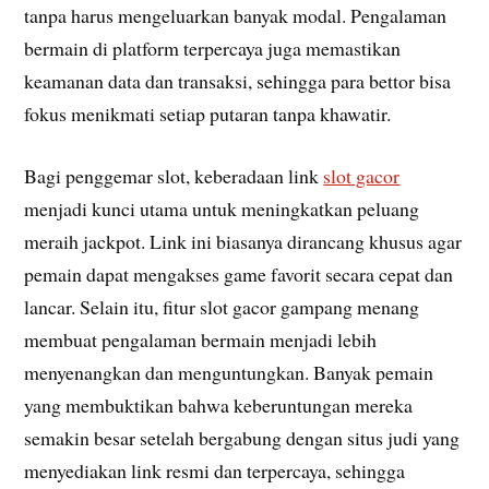
tanpa harus mengeluarkan banyak modal. Pengalaman
bermain di platform terpercaya juga memastikan
keamanan data dan transaksi, sehingga para bettor bisa
fokus menikmati setiap putaran tanpa khawatir.
Bagi penggemar slot, keberadaan link
slot gacor
menjadi kunci utama untuk meningkatkan peluang
meraih jackpot. Link ini biasanya dirancang khusus agar
pemain dapat mengakses game favorit secara cepat dan
lancar. Selain itu, fitur slot gacor gampang menang
membuat pengalaman bermain menjadi lebih
menyenangkan dan menguntungkan. Banyak pemain
yang membuktikan bahwa keberuntungan mereka
semakin besar setelah bergabung dengan situs judi yang
menyediakan link resmi dan terpercaya, sehingga