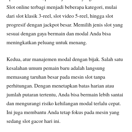
Slot online terbagi menjadi beberapa kategori, mulai
dari slot klasik 3-reel, slot video 5-reel, hingga slot
progresif dengan jackpot besar. Memilih jenis slot yang
sesuai dengan gaya bermain dan modal Anda bisa
meningkatkan peluang untuk menang.
Kedua, atur manajemen modal dengan bijak. Salah satu
kesalahan umum pemain baru adalah langsung
memasang taruhan besar pada mesin slot tanpa
perhitungan. Dengan menetapkan batas harian atau
jumlah putaran tertentu, Anda bisa bermain lebih santai
dan mengurangi risiko kehilangan modal terlalu cepat.
Ini juga membantu Anda tetap fokus pada mesin yang
sedang slot gacor hari ini.