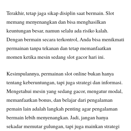
Terakhir, tetap jaga sikap disiplin saat bermain. Slot
memang menyenangkan dan bisa menghasilkan
keuntungan besar, namun selalu ada risiko kalah.
Dengan bermain secara terkontrol, Anda bisa menikmati
permainan tanpa tekanan dan tetap memanfaatkan
momen ketika mesin sedang slot gacor hari ini.
Kesimpulannya, permainan slot online bukan hanya
tentang keberuntungan, tapi juga strategi dan informasi.
Mengetahui mesin yang sedang gacor, mengatur modal,
memanfaatkan bonus, dan belajar dari pengalaman
pemain lain adalah langkah penting agar pengalaman
bermain lebih menyenangkan. Jadi, jangan hanya
sekadar memutar gulungan, tapi juga mainkan strategi