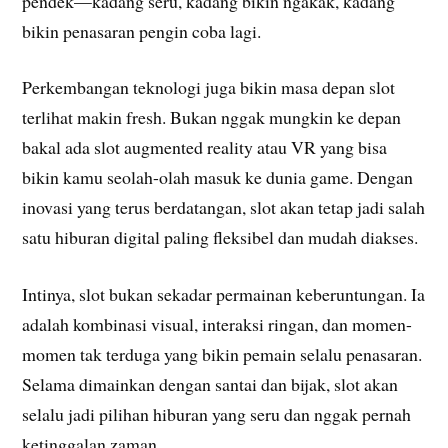
pendek—kadang seru, kadang bikin ngakak, kadang
bikin penasaran pengin coba lagi.
Perkembangan teknologi juga bikin masa depan slot
terlihat makin fresh. Bukan nggak mungkin ke depan
bakal ada slot augmented reality atau VR yang bisa
bikin kamu seolah-olah masuk ke dunia game. Dengan
inovasi yang terus berdatangan, slot akan tetap jadi salah
satu hiburan digital paling fleksibel dan mudah diakses.
Intinya, slot bukan sekadar permainan keberuntungan. Ia
adalah kombinasi visual, interaksi ringan, dan momen-
momen tak terduga yang bikin pemain selalu penasaran.
Selama dimainkan dengan santai dan bijak, slot akan
selalu jadi pilihan hiburan yang seru dan nggak pernah
ketinggalan zaman.