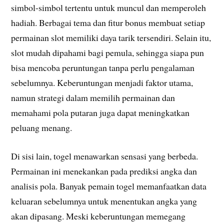
simbol-simbol tertentu untuk muncul dan memperoleh
hadiah. Berbagai tema dan fitur bonus membuat setiap
permainan slot memiliki daya tarik tersendiri. Selain itu,
slot mudah dipahami bagi pemula, sehingga siapa pun
bisa mencoba peruntungan tanpa perlu pengalaman
sebelumnya. Keberuntungan menjadi faktor utama,
namun strategi dalam memilih permainan dan
memahami pola putaran juga dapat meningkatkan
peluang menang.
Di sisi lain, togel menawarkan sensasi yang berbeda.
Permainan ini menekankan pada prediksi angka dan
analisis pola. Banyak pemain togel memanfaatkan data
keluaran sebelumnya untuk menentukan angka yang
akan dipasang. Meski keberuntungan memegang