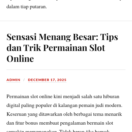
dalam tiap putaran.
Sensasi Menang Besar: Tips
dan Trik Permainan Slot
Online
ADMIN
DECEMBER 17, 2025
Permainan slot online kini menjadi salah satu hiburan
digital paling populer di kalangan pemain judi modern.
Keseruan yang ditawarkan oleh berbagai tema menarik
dan fitur bonus membuat pengalaman bermain slot
semakin menyenangkan. Tidak heran jika banyak