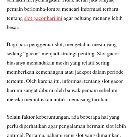
pemain berlomba-lomba mencari informasi terbaru
tentang
slot gacor hari ini
agar peluang menang lebih
besar.
Bagi para penggemar slot, mengetahui mesin yang
sedang “gacor” menjadi strategi penting. Slot gacor
biasanya menandakan mesin yang relatif sering
memberikan kemenangan atau jackpot dalam periode
tertentu. Oleh karena itu, informasi tentang slot gacor
hari ini sangat diburu oleh banyak pemain sebelum
mereka memutuskan untuk memasang taruhan.
Selain faktor keberuntungan, ada beberapa hal yang
perlu diperhatikan agar pengalaman bermain slot lebih
optimal. Pertama, pahami jenis slot yang dimainkan.