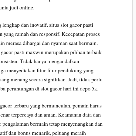
ia judi online.
engkap dan inovatif, situs slot gacor pasti
n yang ramah dan responsif. Kecepatan proses
n merasa dihargai dan nyaman saat bermain.
gacor pasti maxwin merupakan pilihan terbaik
onsisten. Tidak hanya mengandalkan
uga menyediakan fitur-fitur pendukung yang
g menang secara signifikan. Jadi, tidak perlu
a peruntungan di slot gacor hari ini depo 5k.
 gacor terbaru yang bermunculan, pemain harus
benar terpercaya dan aman. Keamanan data dan
gar pengalaman bermain tetap menyenangkan dan
ovatif dan bonus menarik, peluang meraih