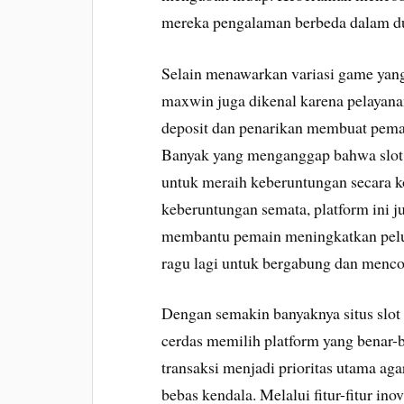
mereka pengalaman berbeda dalam dun
Selain menawarkan variasi game yang l
maxwin juga dikenal karena pelayana
deposit dan penarikan membuat pemai
Banyak yang menganggap bahwa slot 
untuk meraih keberuntungan secara k
keberuntungan semata, platform ini j
membantu pemain meningkatkan peluan
ragu lagi untuk bergabung dan mencob
Dengan semakin banyaknya situs slot
cerdas memilih platform yang benar-
transaksi menjadi prioritas utama a
bebas kendala. Melalui fitur-fitur in