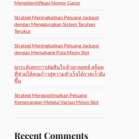
Mengidentifikasi Nomor Gacor
Strategi Meningkatkan Peluang Jackpot
dengan Menggunakan Sistem Taruhan
Terukur
Strategi Meningkatkan Peluang Jackpot
dengan Memahami Pola Mesin Slot
ยกระดับทุกการตัดสินใจ ด้วยกลยุทธ์ สล็อต
ที่ช่วยให้คุณก้าวสู่ความสำเร็จได้รวดเร็วยิ่ง
ขึ้น
Strategi Mengoptimalkan Peluang
Kemenangan Melalui Variasi Mesin Slot
Recent Comments