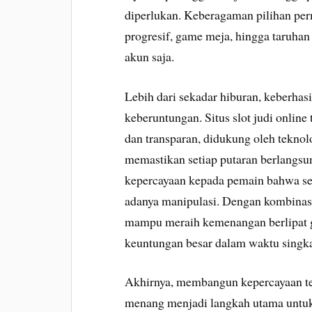
diperlukan. Keberagaman pilihan per
progresif, game meja, hingga taruhan
akun saja.
Lebih dari sekadar hiburan, keberhas
keberuntungan. Situs slot judi onlin
dan transparan, didukung oleh tekn
memastikan setiap putaran berlangsun
kepercayaan kepada pemain bahwa se
adanya manipulasi. Dengan kombinas
mampu meraih kemenangan berlipat g
keuntungan besar dalam waktu singka
Akhirnya, membangun kepercayaan ter
menang menjadi langkah utama untuk