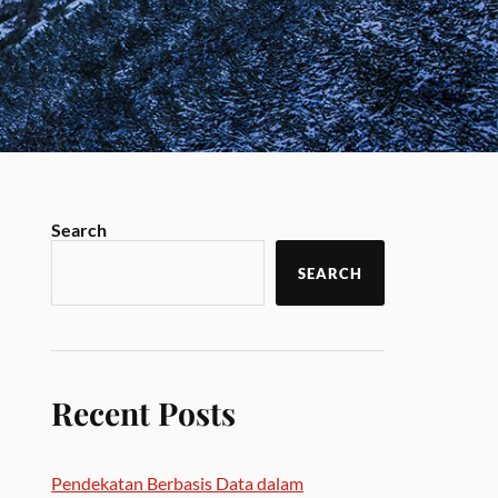
Search
SEARCH
Recent Posts
Pendekatan Berbasis Data dalam