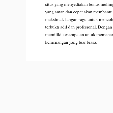
situs yang menyediakan bonus melim
yang aman dan cepat akan membantu
maksimal. Jangan ragu untuk mencoba 
terbukti adil dan profesional. Dengan
memiliki kesempatan untuk memenan
kemenangan yang luar biasa.