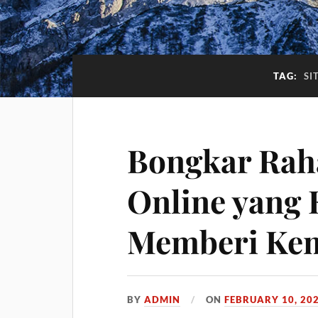
TAG:
SI
Bongkar Raha
Online yang 
Memberi Ke
BY
ADMIN
ON
FEBRUARY 10, 20