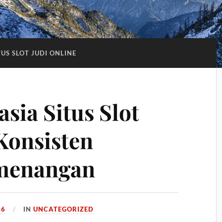
TUS SLOT JUDI ONLINE
sia Situs Slot
Konsisten
menangan
26
IN
UNCATEGORIZED