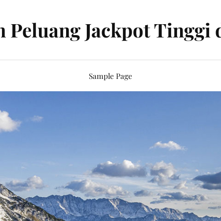
n Peluang Jackpot Tinggi 
Sample Page