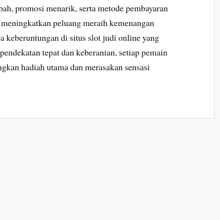
pah, promosi menarik, serta metode pembayaran
 meningkatkan peluang meraih kemenangan
keberuntungan di situs slot judi online yang
 pendekatan tepat dan keberanian, setiap pemain
gkan hadiah utama dan merasakan sensasi