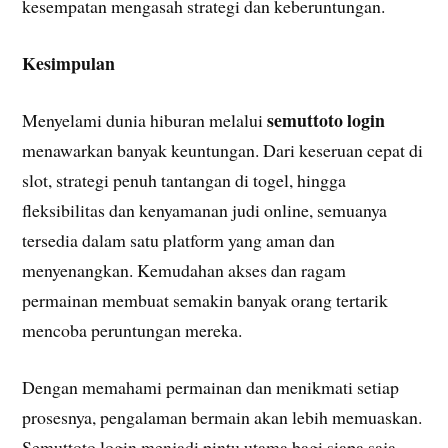
kesempatan mengasah strategi dan keberuntungan.
Kesimpulan
semuttoto login
Menyelami dunia hiburan melalui
menawarkan banyak keuntungan. Dari keseruan cepat di
slot, strategi penuh tantangan di togel, hingga
fleksibilitas dan kenyamanan judi online, semuanya
tersedia dalam satu platform yang aman dan
menyenangkan. Kemudahan akses dan ragam
permainan membuat semakin banyak orang tertarik
mencoba peruntungan mereka.
Dengan memahami permainan dan menikmati setiap
prosesnya, pengalaman bermain akan lebih memuaskan.
Semuttoto login menjadi pintu utama bagi siapa saja