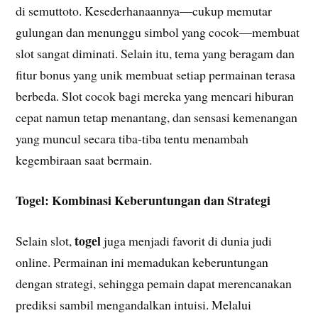
di semuttoto. Kesederhanaannya—cukup memutar
gulungan dan menunggu simbol yang cocok—membuat
slot sangat diminati. Selain itu, tema yang beragam dan
fitur bonus yang unik membuat setiap permainan terasa
berbeda. Slot cocok bagi mereka yang mencari hiburan
cepat namun tetap menantang, dan sensasi kemenangan
yang muncul secara tiba-tiba tentu menambah
kegembiraan saat bermain.
Togel: Kombinasi Keberuntungan dan Strategi
togel
Selain slot,
juga menjadi favorit di dunia judi
online. Permainan ini memadukan keberuntungan
dengan strategi, sehingga pemain dapat merencanakan
prediksi sambil mengandalkan intuisi. Melalui