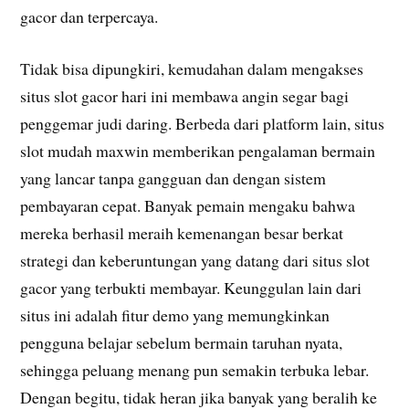
gacor dan terpercaya.
Tidak bisa dipungkiri, kemudahan dalam mengakses
situs slot gacor hari ini membawa angin segar bagi
penggemar judi daring. Berbeda dari platform lain, situs
slot mudah maxwin memberikan pengalaman bermain
yang lancar tanpa gangguan dan dengan sistem
pembayaran cepat. Banyak pemain mengaku bahwa
mereka berhasil meraih kemenangan besar berkat
strategi dan keberuntungan yang datang dari situs slot
gacor yang terbukti membayar. Keunggulan lain dari
situs ini adalah fitur demo yang memungkinkan
pengguna belajar sebelum bermain taruhan nyata,
sehingga peluang menang pun semakin terbuka lebar.
Dengan begitu, tidak heran jika banyak yang beralih ke