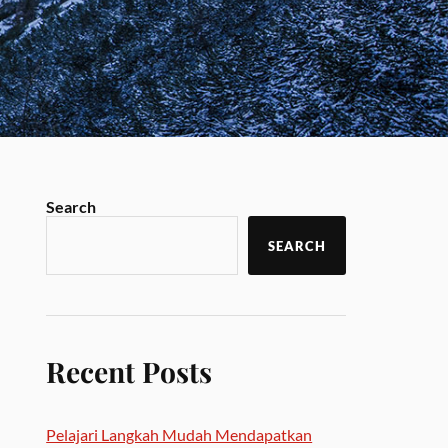
Search
SEARCH
Recent Posts
Pelajari Langkah Mudah Mendapatkan