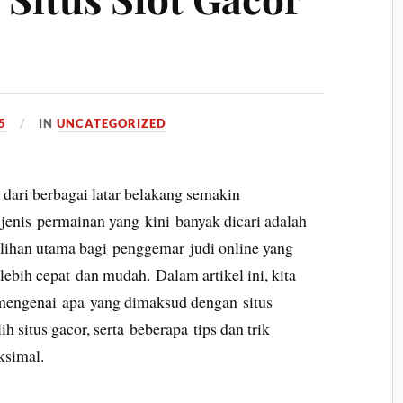
5
IN
UNCATEGORIZED
 dari berbagai latar belakang semakin
jenis permainan yang kini banyak dicari adalah
pilihan utama bagi penggemar judi online yang
bih cepat dan mudah. Dalam artikel ini, kita
mengenai apa yang dimaksud dengan situs
 situs gacor, serta beberapa tips dan trik
simal.