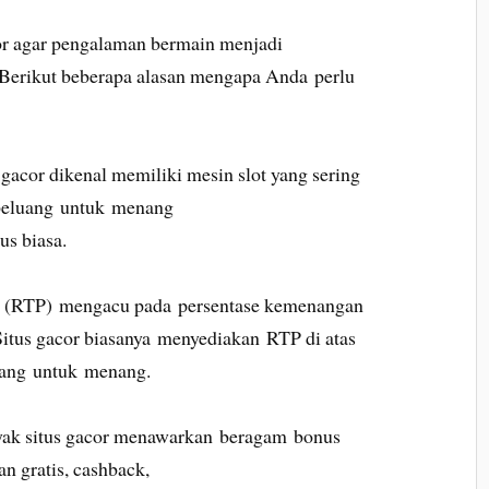
cor agar pengalaman bermain menjadi
erikut beberapa alasan mengapa Anda perlu
gacor dikenal memiliki mesin slot yang sering
peluang untuk menang
us biasa.
er (RTP) mengacu pada persentase kemenangan
itus gacor biasanya menyediakan RTP di atas
uang untuk menang.
yak situs gacor menawarkan beragam bonus
an gratis, cashback,