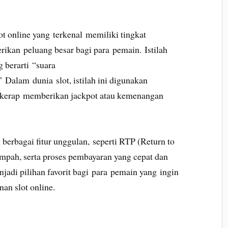
lot online yang terkenal memiliki tingkat
ikan peluang besar bagi para pemain. Istilah
g berarti “suara
Dalam dunia slot, istilah ini digunakan
 kerap memberikan jackpot atau kemenangan
 berbagai fitur unggulan, seperti RTP (Return to
impah, serta proses pembayaran yang cepat dan
jadi pilihan favorit bagi para pemain yang ingin
an slot online.