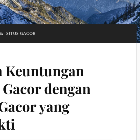
G:
SITUS GACOR
n Keuntungan
s Gacor dengan
 Gacor yang
kti