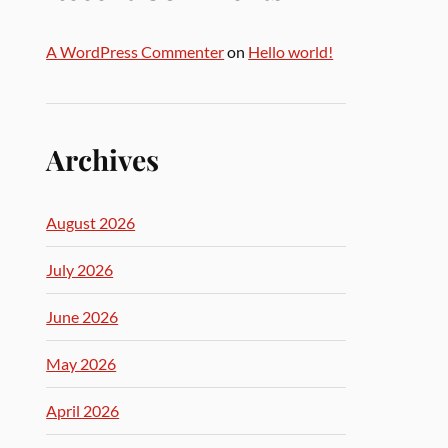
A WordPress Commenter
on
Hello world!
Archives
August 2026
July 2026
June 2026
May 2026
April 2026