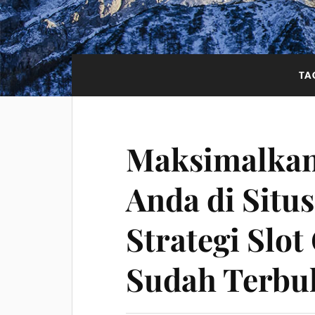
TA
Maksimalka
Anda di Situ
Strategi Slot
Sudah Terbu