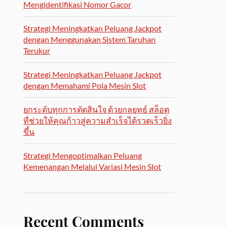
Mengidentifikasi Nomor Gacor
Strategi Meningkatkan Peluang Jackpot
dengan Menggunakan Sistem Taruhan
Terukur
Strategi Meningkatkan Peluang Jackpot
dengan Memahami Pola Mesin Slot
ยกระดับทุกการตัดสินใจ ด้วยกลยุทธ์ สล็อต
ที่ช่วยให้คุณก้าวสู่ความสำเร็จได้รวดเร็วยิ่ง
ขึ้น
Strategi Mengoptimalkan Peluang
Kemenangan Melalui Variasi Mesin Slot
Recent Comments