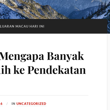
LUARAN MACAU HARI INI
 Mengapa Banyak
ih ke Pendekatan
26
IN
UNCATEGORIZED