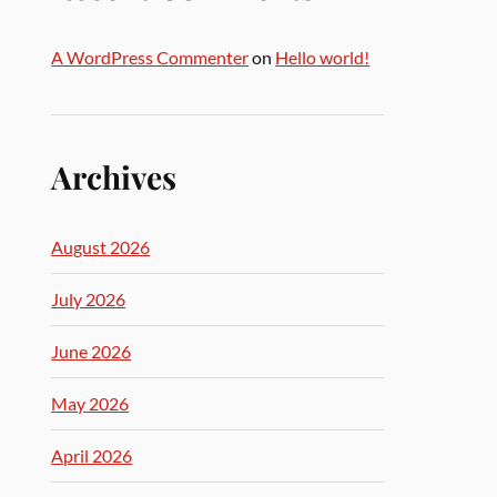
A WordPress Commenter
on
Hello world!
Archives
August 2026
July 2026
June 2026
May 2026
April 2026