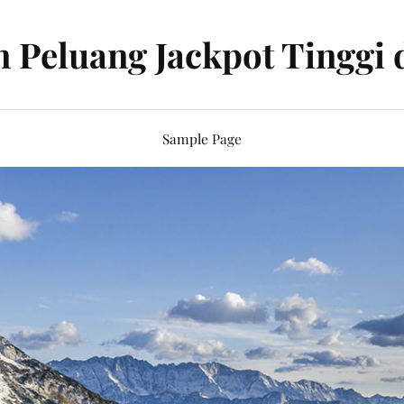
n Peluang Jackpot Tinggi 
Sample Page