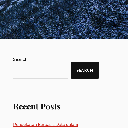
Search
SEARCH
Recent Posts
Pendekatan Berbasis Data dalam