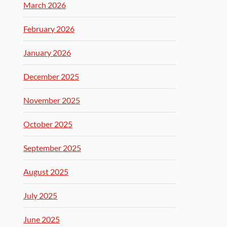
March 2026
February 2026
January 2026
December 2025
November 2025
October 2025
September 2025
August 2025
July 2025
June 2025