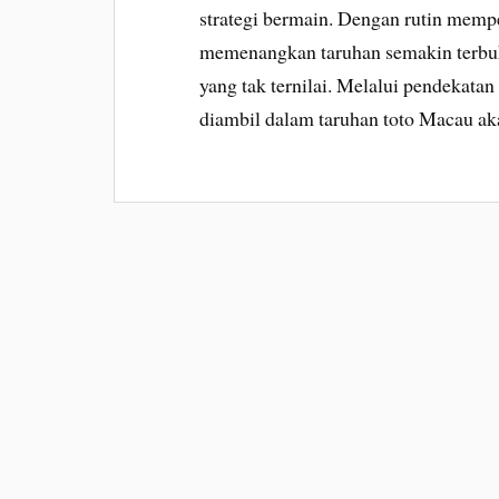
strategi bermain. Dengan rutin memp
memenangkan taruhan semakin terbuk
yang tak ternilai. Melalui pendekata
diambil dalam taruhan toto Macau aka