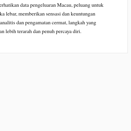
erhatikan data pengeluaran Macau, peluang untuk
a lebar, memberikan sensasi dan keuntungan
n analitis dan pengamatan cermat, langkah yang
n lebih terarah dan penuh percaya diri.