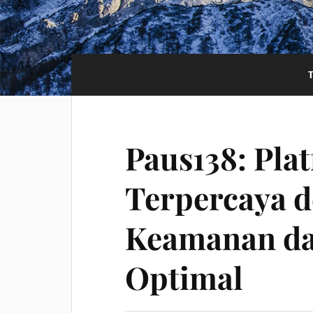
Paus138: Pla
Terpercaya 
Keamanan da
Optimal