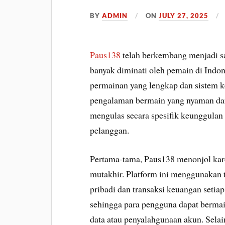
BY
ADMIN
ON
JULY 27, 2025
Paus138
telah berkembang menjadi sal
banyak diminati oleh pemain di Indo
permainan yang lengkap dan sistem 
pengalaman bermain yang nyaman dan
mengulas secara spesifik keunggulan 
pelanggan.
Pertama-tama, Paus138 menonjol kar
mutakhir. Platform ini menggunakan 
pribadi dan transaksi keuangan setia
sehingga para pengguna dapat bermai
data atau penyalahgunaan akun. Selai