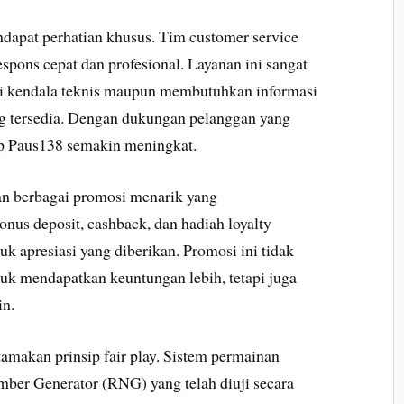
dapat perhatian khusus. Tim customer service
spons cepat dan profesional. Layanan ini sangat
 kendala teknis maupun membutuhkan informasi
yang tersedia. Dengan dukungan pelanggan yang
ap Paus138 semakin meningkat.
an berbagai promosi menarik yang
us deposit, cashback, dan hadiah loyalty
k apresiasi yang diberikan. Promosi ini tidak
k mendapatkan keuntungan lebih, tetapi juga
in.
amakan prinsip fair play. Sistem permainan
er Generator (RNG) yang telah diuji secara