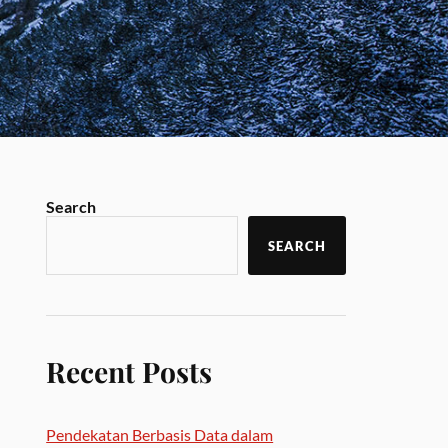
Search
SEARCH
Recent Posts
Pendekatan Berbasis Data dalam