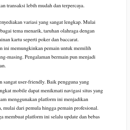
kan transaksi lebih mudah dan terpercaya.
enyediakan variasi yang sangat lengkap. Mulai
rbagai tema menarik, taruhan olahraga dengan
inan kartu seperti poker dan baccarat.
nan ini memungkinkan pemain untuk memilih
sing-masing. Pengalaman bermain pun menjadi
an.
sangat user-friendly. Baik pengguna yang
gkat mobile dapat menikmati navigasi situs yang
lam menggunakan platform ini menjadikan
 mulai dari pemula hingga pemain profesional.
a membuat platform ini selalu update dan bebas