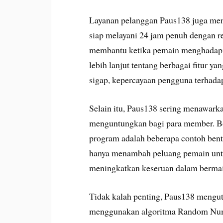
Layanan pelanggan Paus138 juga men
siap melayani 24 jam penuh dengan re
membantu ketika pemain menghadapi
lebih lanjut tentang berbagai fitur 
sigap, kepercayaan pengguna terhad
Selain itu, Paus138 sering menawark
menguntungkan bagi para member. Bon
program adalah beberapa contoh bentu
hanya menambah peluang pemain untu
meningkatkan keseruan dalam berma
Tidak kalah penting, Paus138 mengut
menggunakan algoritma Random Numb