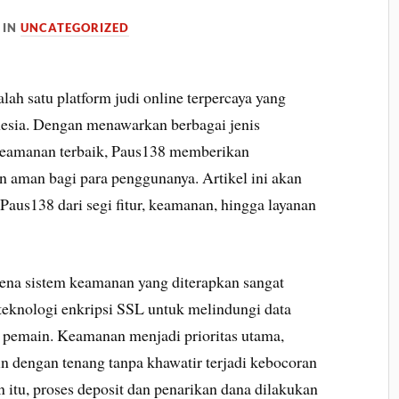
IN
UNCATEGORIZED
ah satu platform judi online terpercaya yang
nesia. Dengan menawarkan berbagai jenis
keamanan terbaik, Paus138 memberikan
 aman bagi para penggunanya. Artikel ini akan
Paus138 dari segi fitur, keamanan, hingga layanan
ena sistem keamanan yang diterapkan sangat
teknologi enkripsi SSL untuk melindungi data
p pemain. Keamanan menjadi prioritas utama,
n dengan tenang tanpa khawatir terjadi kebocoran
n itu, proses deposit dan penarikan dana dilakukan