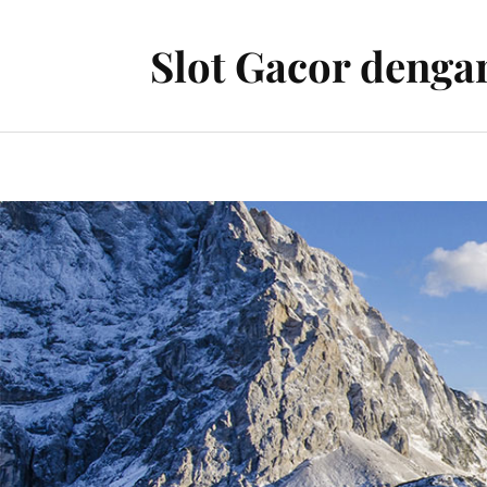
Slot Gacor denga