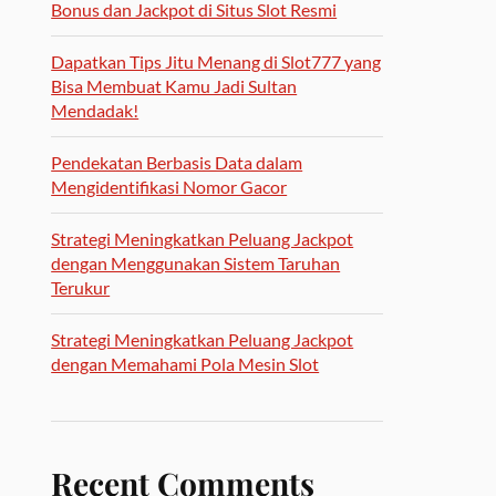
Bonus dan Jackpot di Situs Slot Resmi
Dapatkan Tips Jitu Menang di Slot777 yang
Bisa Membuat Kamu Jadi Sultan
Mendadak!
Pendekatan Berbasis Data dalam
Mengidentifikasi Nomor Gacor
Strategi Meningkatkan Peluang Jackpot
dengan Menggunakan Sistem Taruhan
Terukur
Strategi Meningkatkan Peluang Jackpot
dengan Memahami Pola Mesin Slot
Recent Comments