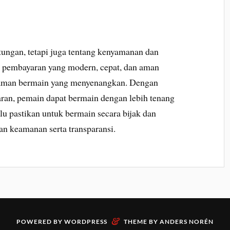
tungan, tetapi juga tentang kenyamanan dan
m pembayaran yang modern, cepat, dan aman
laman bermain yang menyenangkan. Dengan
ran, pemain dapat bermain dengan lebih tenang
u pastikan untuk bermain secara bijak dan
n keamanan serta transparansi.
&
POWERED BY
WORDPRESS
THEME BY
ANDERS NORÉN