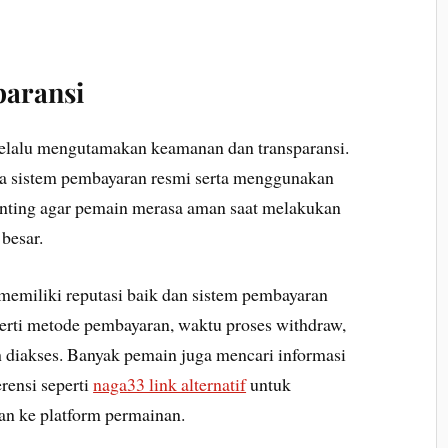
aransi
 selalu mengutamakan keamanan dan transparansi.
a sistem pembayaran resmi serta menggunakan
 penting agar pemain merasa aman saat melakukan
besar.
memiliki reputasi baik dan sistem pembayaran
eperti metode pembayaran, waktu proses withdraw,
h diakses. Banyak pemain juga mencari informasi
rensi seperti
naga33 link alternatif
untuk
an ke platform permainan.