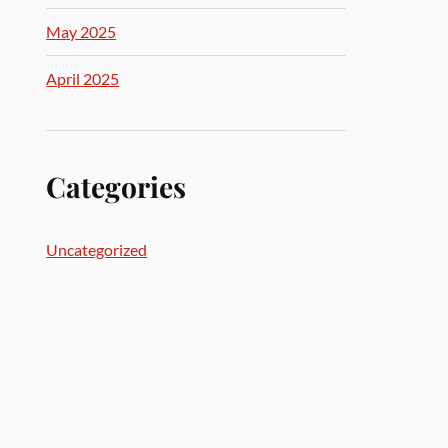
May 2025
April 2025
Categories
Uncategorized