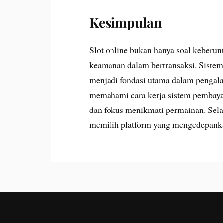
Kesimpulan
Slot online bukan hanya soal keberun
keamanan dalam bertransaksi. Siste
menjadi fondasi utama dalam penga
memahami cara kerja sistem pembaya
dan fokus menikmati permainan. Selal
memilih platform yang mengedepanka