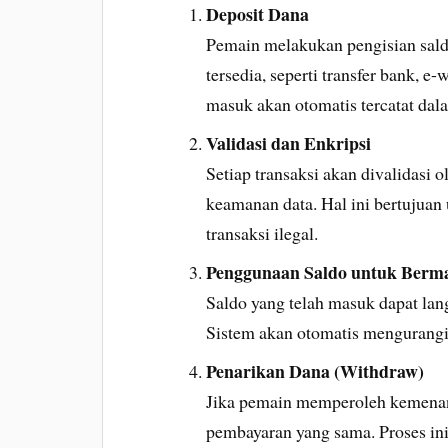
Deposit Dana
Pemain melakukan pengisian sa
tersedia, seperti transfer bank, e
masuk akan otomatis tercatat dal
Validasi dan Enkripsi
Setiap transaksi akan divalidasi 
keamanan data. Hal ini bertujuan
transaksi ilegal.
Penggunaan Saldo untuk Berm
Saldo yang telah masuk dapat lan
Sistem akan otomatis mengurangi 
Penarikan Dana (Withdraw)
Jika pemain memperoleh kemenang
pembayaran yang sama. Proses ini