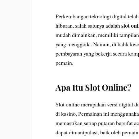
Perkembangan teknologi digital tel
slot onl
hiburan, salah satunya adalah
mudah dimainkan, memiliki tampilan 
yang menggoda. Namun, di balik keser
pembayaran yang bekerja secara ko
pemain.
Apa Itu Slot Online?
Slot online merupakan versi digital d
di kasino. Permainan ini menggunak
memastikan setiap putaran bersifat a
dapat dimanipulasi, baik oleh pemain