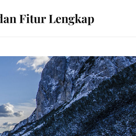
dan Fitur Lengkap