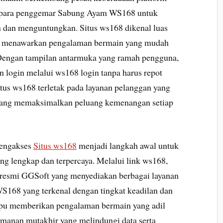
gi para penggemar Sabung Ayam WS168 untuk
 dan menguntungkan. Situs ws168 dikenal luas
ang menawarkan pengalaman bermain yang mudah
 Dengan tampilan antarmuka yang ramah pengguna,
 login melalui ws168 login tanpa harus repot
itus ws168 terletak pada layanan pelanggan yang
if yang memaksimalkan peluang kemenangan setiap
mengakses
Situs ws168
menjadi langkah awal untuk
ng lengkap dan terpercaya. Melalui link ws168,
resmi GGSoft yang menyediakan berbagai layanan
S168 yang terkenal dengan tingkat keadilan dan
ampu memberikan pengalaman bermain yang adil
manan mutakhir yang melindungi data serta