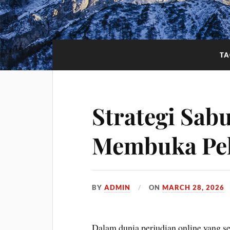
TA
Strategi Sab
Membuka Pel
BY
ADMIN
ON
MARCH 28, 2026
Dalam dunia perjudian online yang s