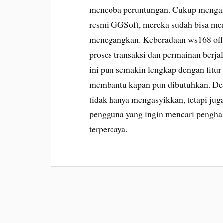
mencoba peruntungan. Cukup mengaks
resmi GGSoft, mereka sudah bisa men
menegangkan. Keberadaan ws168 offi
proses transaksi dan permainan berjal
ini pun semakin lengkap dengan fitur
membantu kapan pun dibutuhkan. Den
tidak hanya mengasyikkan, tetapi ju
pengguna yang ingin mencari penghas
terpercaya.