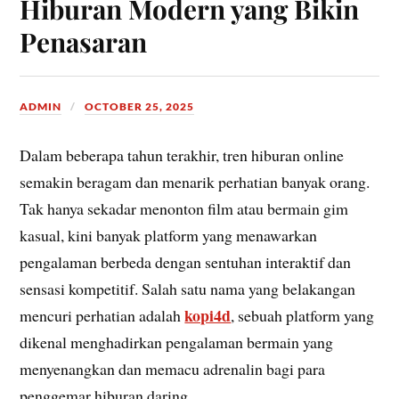
Hiburan Modern yang Bikin
Penasaran
ADMIN
OCTOBER 25, 2025
Dalam beberapa tahun terakhir, tren hiburan online
semakin beragam dan menarik perhatian banyak orang.
Tak hanya sekadar menonton film atau bermain gim
kasual, kini banyak platform yang menawarkan
pengalaman berbeda dengan sentuhan interaktif dan
sensasi kompetitif. Salah satu nama yang belakangan
kopi4d
mencuri perhatian adalah
, sebuah platform yang
dikenal menghadirkan pengalaman bermain yang
menyenangkan dan memacu adrenalin bagi para
penggemar hiburan daring.