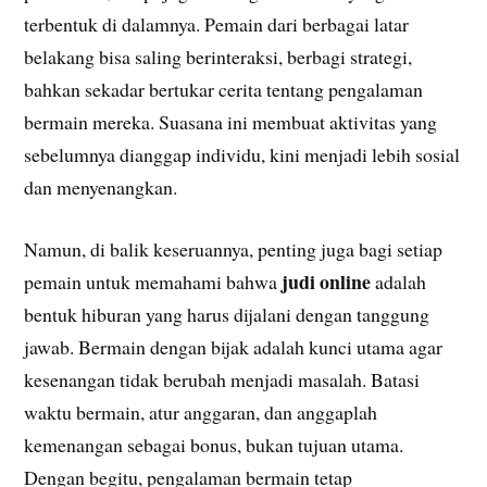
terbentuk di dalamnya. Pemain dari berbagai latar
belakang bisa saling berinteraksi, berbagi strategi,
bahkan sekadar bertukar cerita tentang pengalaman
bermain mereka. Suasana ini membuat aktivitas yang
sebelumnya dianggap individu, kini menjadi lebih sosial
dan menyenangkan.
Namun, di balik keseruannya, penting juga bagi setiap
judi online
pemain untuk memahami bahwa
adalah
bentuk hiburan yang harus dijalani dengan tanggung
jawab. Bermain dengan bijak adalah kunci utama agar
kesenangan tidak berubah menjadi masalah. Batasi
waktu bermain, atur anggaran, dan anggaplah
kemenangan sebagai bonus, bukan tujuan utama.
Dengan begitu, pengalaman bermain tetap