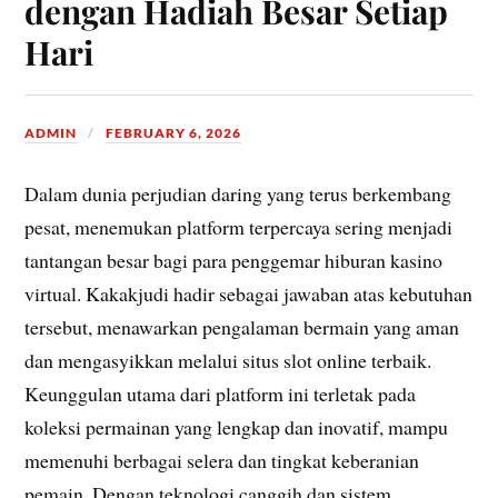
dengan Hadiah Besar Setiap
Hari
ADMIN
FEBRUARY 6, 2026
Dalam dunia perjudian daring yang terus berkembang
pesat, menemukan platform terpercaya sering menjadi
tantangan besar bagi para penggemar hiburan kasino
virtual. Kakakjudi hadir sebagai jawaban atas kebutuhan
tersebut, menawarkan pengalaman bermain yang aman
dan mengasyikkan melalui situs slot online terbaik.
Keunggulan utama dari platform ini terletak pada
koleksi permainan yang lengkap dan inovatif, mampu
memenuhi berbagai selera dan tingkat keberanian
pemain. Dengan teknologi canggih dan sistem