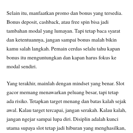
Selain itu, manfaatkan promo dan bonus yang tersedia.
Bonus deposit, cashback, atau free spin bisa jadi
tambahan modal yang lumayan. Tapi tetap baca syarat
dan ketentuannya, jangan sampai bonus malah bikin
kamu salah langkah. Pemain cerdas selalu tahu kapan
bonus itu menguntungkan dan kapan harus fokus ke
modal sendiri.
Yang terakhir, mainlah dengan mindset yang benar. Slot
gacor memang menawarkan peluang besar, tapi tetap
ada risiko. Tetapkan target menang dan batas kalah sejak
awal. Kalau target tercapai, jangan serakah. Kalau kalah,
jangan ngejar sampai lupa diri. Disiplin adalah kunci
utama supaya slot tetap jadi hiburan yang menghasilkan,