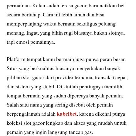
permainan. Kalau sudah terasa gacor, baru naikkan bet
secara bertahap. Cara ini lebih aman dan bisa
memperpanjang waktu bermain sekaligus peluang
menang. Ingat, yang bikin rugi biasanya bukan slotnya,
tapi emosi pemainnya.
Platform tempat kamu bermain juga punya peran besar.
Situs yang berkualitas biasanya menyediakan banyak
pilihan slot gacor dari provider ternama, transaksi cepat,
dan sistem yang stabil. Di sinilah pentingnya memilih
tempat bermain yang sudah dipercaya banyak pemain.
Salah satu nama yang sering disebut oleh pemain
kabelbet
berpengalaman adalah
, karena dikenal punya
koleksi slot gacor lengkap dan akses yang mudah untuk
pemain yang ingin langsung tancap gas.