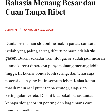
Rahasia Menang Besar dan
Cuan Tanpa Ribet
ADMIN
JANUARY 11, 2026
Dunia permainan slot online makin panas, dan satu
slot
istilah yang paling sering diburu pemain adalah
gacor
. Bukan sekadar tren, slot gacor sudah jadi incaran
utama karena dipercaya punya peluang menang lebih
tinggi, frekuensi bonus lebih sering, dan tentu saja
potensi cuan yang bikin senyum lebar. Kalau kamu
masih main asal putar tanpa strategi, siap-siap
ketinggalan kereta. Di sini kita bakal bahas tuntas
kenapa slot gacor itu penting dan bagaimana cara
memaksimalkannya.