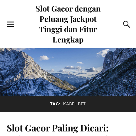
Slot Gacor dengan
Peluang Jackpot
Tinggi dan Fitur
Lengkap
TAG:
KABEL BET
Slot Gacor Paling Dicari: